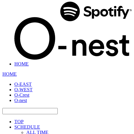
HOME
HOME
O-EAST
O-WEST
O-Crest
O-nest
TOP
SCHEDULE
ALL TIME