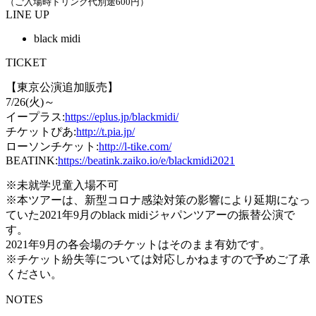
（ご入場時ドリンク代別途600円）
LINE UP
black midi
TICKET
【東京公演追加販売】
7/26(火)～
イープラス:
https://eplus.jp/blackmidi/
チケットぴあ:
http://t.pia.jp/
ローソンチケット:
http://l-tike.com/
BEATINK:
https://beatink.zaiko.io/e/blackmidi2021
※未就学児童入場不可
※本ツアーは、新型コロナ感染対策の影響により延期になっ
ていた2021年9月のblack midiジャパンツアーの振替公演で
す。
2021年9月の各会場のチケットはそのまま有効です。
※チケット紛失等については対応しかねますので予めご了承
ください。
NOTES