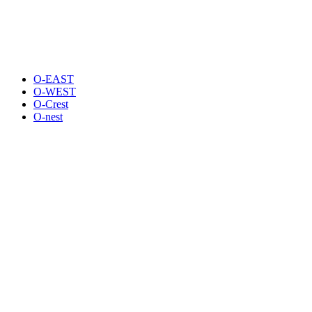
O-EAST
O-WEST
O-Crest
O-nest