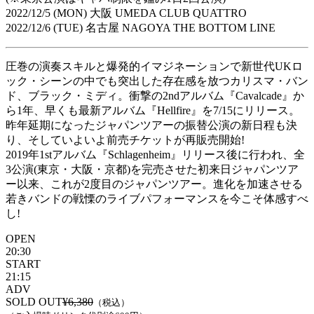
2022/12/5 (MON) 大阪 UMEDA CLUB QUATTRO
2022/12/6 (TUE) 名古屋 NAGOYA THE BOTTOM LINE
圧巻の演奏スキルと爆発的イマジネーションで新世代UKロ
ック・シーンの中でも突出した存在感を放つカリスマ・バン
ド、ブラック・ミディ。衝撃の2ndアルバム『Cavalcade』か
ら1年、早くも最新アルバム『Hellfire』を7/15にリリース。
昨年延期になったジャパンツアーの振替公演の新日程も決
り、そしていよいよ前売チケットが再販売開始!
2019年1stアルバム『Schlagenheim』リリース後に行われ、全
3公演(東京・大阪・京都)を完売させた初来日ジャパンツア
ー以来、これが2度目のジャパンツアー。進化を加速させる
若きバンドの戦慄のライブパフォーマンスを今こそ体感すべ
し!
OPEN
20:30
START
21:15
ADV
SOLD OUT
¥6,380
（税込）