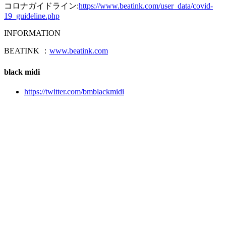
コロナガイドライン:
https://www.beatink.com/user_data/covid-
19_guideline.php
INFORMATION
BEATINK ：
www.beatink.com
black midi
https://twitter.com/bmblackmidi