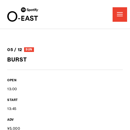
05 / 12
SUN
BURST
OPEN
13:00
START
13:45
ADV
¥5,000