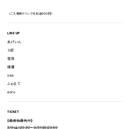
（ご入場時ドリンク代別途600円）
LINE UP
あげいん
３部
雪見
橘優
xea
ふぉるて
aoru
TICKET
【最速抽選先行】
3/9(土)20:30～3/31(日)23:59