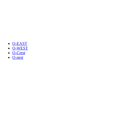
O-EAST
O-WEST
O-Crest
O-nest