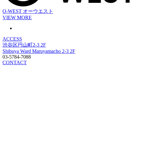
O-WEST
オーウエスト
VIEW MORE
ACCESS
渋谷区円山町2-3 2F
Shibuya Ward Maruyamacho 2-3 2F
03-5784-7088
CONTACT