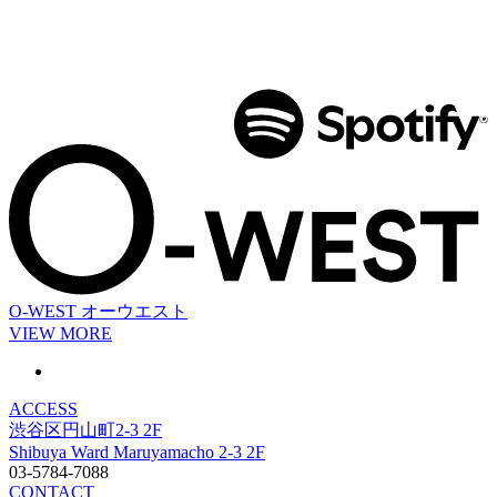
O-WEST
オーウエスト
VIEW MORE
ACCESS
渋谷区円山町2-3 2F
Shibuya Ward Maruyamacho 2-3 2F
03-5784-7088
CONTACT