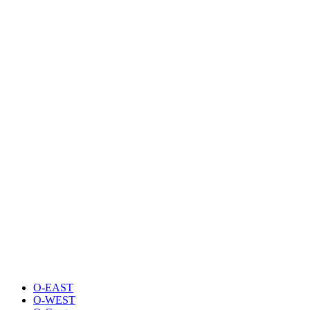
O-EAST
O-WEST