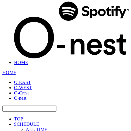
HOME
HOME
O-EAST
O-WEST
O-Crest
O-nest
TOP
SCHEDULE
ALL TIME