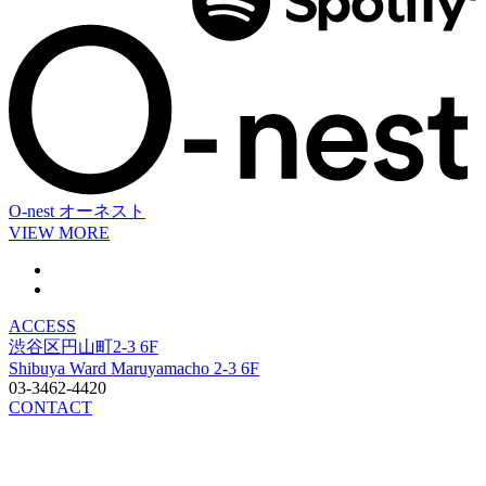
O-nest
オーネスト
VIEW MORE
ACCESS
渋谷区円山町2-3 6F
Shibuya Ward Maruyamacho 2-3 6F
03-3462-4420
CONTACT