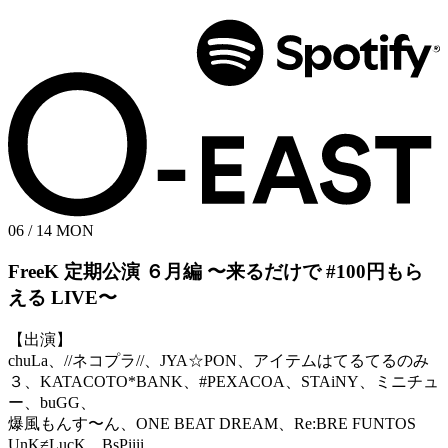
06 / 14
MON
FreeK 定期公演 ６月編
〜来るだけで #100円もら
える LIVE〜
【出演】
chuLa、//ネコプラ//、JYA☆PON、アイテムはてるてるのみ
３、KATACOTO*BANK、#PEXACOA、STAiNY、ミニチュ
ー、buGG、
爆風もんす〜ん、ONE BEAT DREAM、Re:BRE FUNTOS
UnK≠LucK、BsPiiii