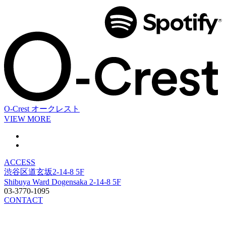
O-Crest
オークレスト
VIEW MORE
ACCESS
渋谷区道玄坂2-14-8 5F
Shibuya Ward Dogensaka 2-14-8 5F
03-3770-1095
CONTACT