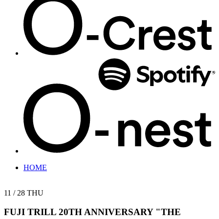
HOME
11 / 28
THU
FUJI TRILL 20TH ANNIVERSARY
"THE