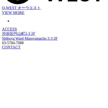
O-WEST
オーウエスト
VIEW MORE
ACCESS
渋谷区円山町2-3 2F
Shibuya Ward Maruyamacho 2-3 2F
03-5784-7088
CONTACT