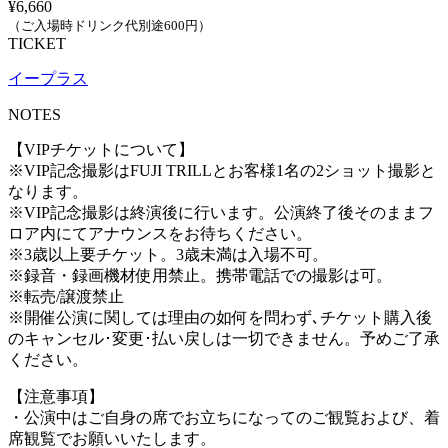
¥6,660
（ご入場時ドリンク代別途600円）
TICKET
イープラス
NOTES
【VIPチケットについて】
※VIP記念撮影はFUJI TRILLとお客様1名の2ショット撮影と
なります。
※VIP記念撮影は終演後に行います。公演終了後そのままフ
ロア内にてアナウンスをお待ちください。
※3歳以上要チケット。3歳未満は入場不可。
※録音・録画機材使用禁止。携帯電話での撮影は可。
※転売/譲渡禁止
※開催公演に関しては理由の如何を問わず､チケット購入後
のキャンセル･変更･払い戻しは一切できません。予めご了承
ください。
【注意事項】
・公演中はご自身の席でお立ちになってのご観覧および、着
席観覧でお願いいたします。