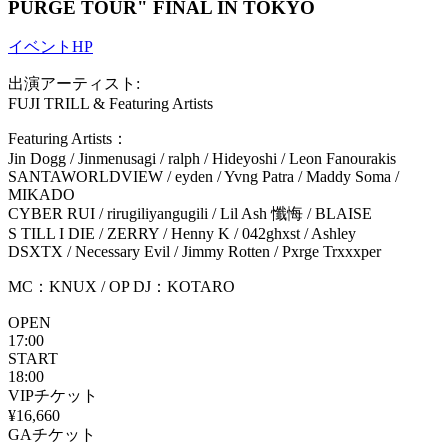
PURGE TOUR" FINAL IN TOKYO
イベントHP
出演アーティスト:
FUJI TRILL & Featuring Artists
Featuring Artists：
Jin Dogg / Jinmenusagi / ralph / Hideyoshi / Leon Fanourakis
SANTAWORLDVIEW / eyden / Yvng Patra / Maddy Soma /
MIKADO
CYBER RUI / rirugiliyangugili / Lil Ash 懺悔 / BLAISE
S TILL I DIE / ZERRY / Henny K / 042ghxst / Ashley
DSXTX / Necessary Evil / Jimmy Rotten / Pxrge Trxxxper
MC：KNUX / OP DJ：KOTARO
OPEN
17:00
START
18:00
VIPチケット
¥16,660
GAチケット