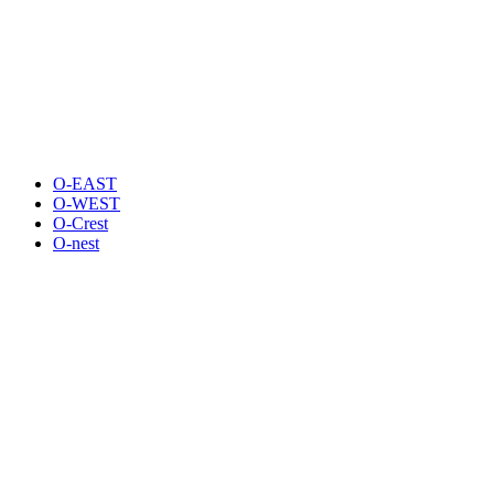
O-EAST
O-WEST
O-Crest
O-nest