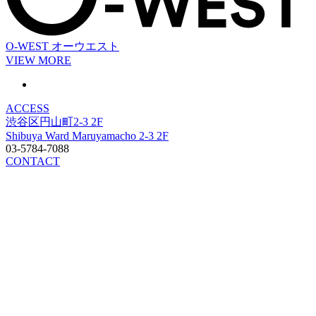
O-WEST
オーウエスト
VIEW MORE
ACCESS
渋谷区円山町2-3 2F
Shibuya Ward Maruyamacho 2-3 2F
03-5784-7088
CONTACT