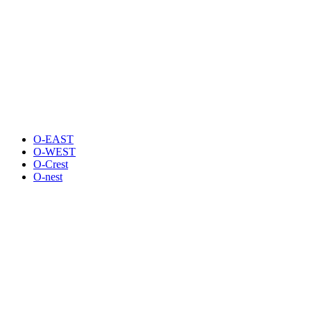
O-EAST
O-WEST
O-Crest
O-nest