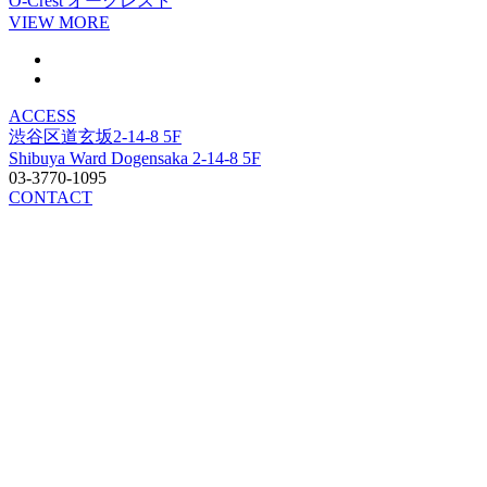
O-Crest
オークレスト
VIEW MORE
ACCESS
渋谷区道玄坂2-14-8 5F
Shibuya Ward Dogensaka 2-14-8 5F
03-3770-1095
CONTACT