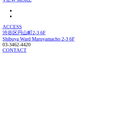
ACCESS
渋谷区円山町2-3 6F
Shibuya Ward Maruyamacho 2-3 6F
03-3462-4420
CONTACT