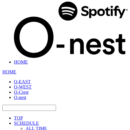
HOME
HOME
O-EAST
O-WEST
O-Crest
O-nest
TOP
SCHEDULE
ALL TIME