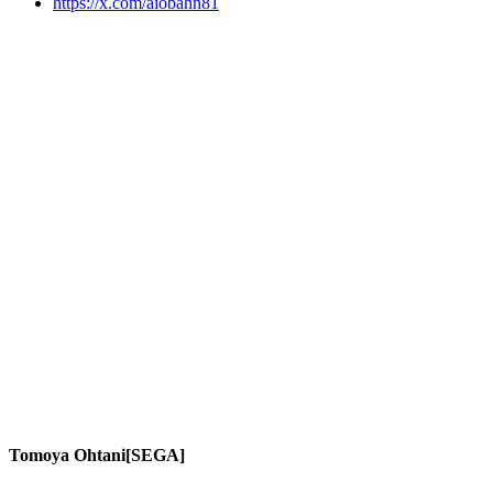
https://x.com/aiobahn81
Tomoya Ohtani[SEGA]