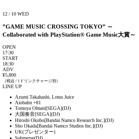
12 / 10
WED
”GAME MUSIC CROSSING TOKYO”
～
Collaborated with PlayStation® Game Music大賞～
OPEN
17:30
START
18:30
ADV
¥5,800
（税込 / 1ドリンクチャージ別）
LINE UP
Azumi Takahashi, Lotus Juice
Aiobahn +81
Tomoya Ohtani[SEGA](DJ)
大国奏音[SEGA](DJ)
Hiroshi Okubo[Bandai Namco Research Inc.](DJ)
Sho Okada[Bandai Namco Studios Inc.](DJ)
UK(プレゼンター)
Submerse(DJ)