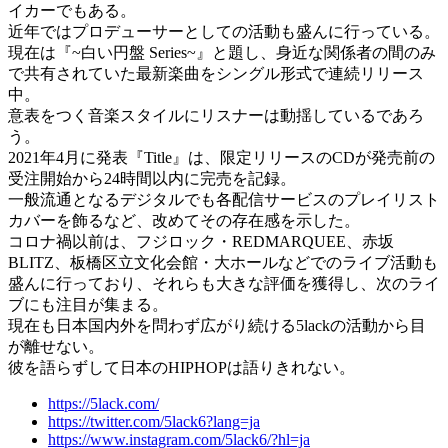
イカーでもある。
近年ではプロデューサーとしての活動も盛んに行っている。
現在は『~白い円盤 Series~』と題し、身近な関係者の間のみ
で共有されていた最新楽曲をシングル形式で連続リリース
中。
意表をつく音楽スタイルにリスナーは動揺しているであろ
う。
2021年4月に発表『Title』は、限定リリースのCDが発売前の
受注開始から24時間以内に完売を記録。
一般流通となるデジタルでも各配信サービスのプレイリスト
カバーを飾るなど、改めてその存在感を示した。
コロナ禍以前は、フジロック・REDMARQUEE、赤坂
BLITZ、板橋区立文化会館・大ホールなどでのライブ活動も
盛んに行っており、それらも大きな評価を獲得し、次のライ
ブにも注目が集まる。
現在も日本国内外を問わず広がり続ける5lackの活動から目
が離せない。
彼を語らずして日本のHIPHOPは語りきれない。
https://5lack.com/
https://twitter.com/5lack6?lang=ja
https://www.instagram.com/5lack6/?hl=ja