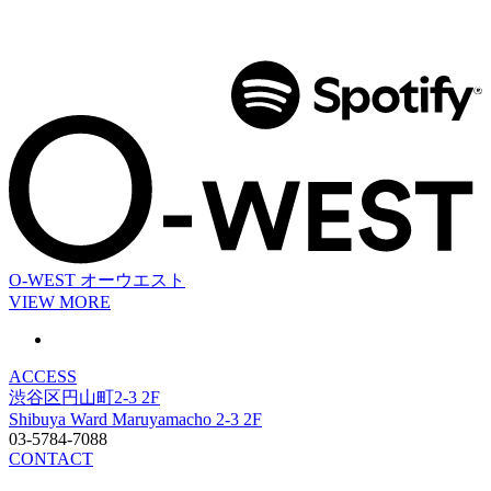
O-WEST
オーウエスト
VIEW MORE
ACCESS
渋谷区円山町2-3 2F
Shibuya Ward Maruyamacho 2-3 2F
03-5784-7088
CONTACT