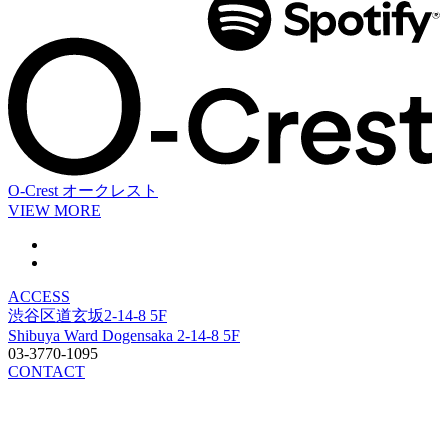
O-Crest
オークレスト
VIEW MORE
ACCESS
渋谷区道玄坂2-14-8 5F
Shibuya Ward Dogensaka 2-14-8 5F
03-3770-1095
CONTACT