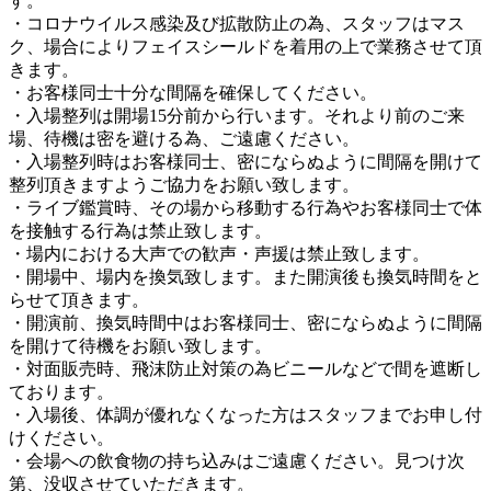
す。
・コロナウイルス感染及び拡散防止の為、スタッフはマス
ク、場合によりフェイスシールドを着用の上で業務させて頂
きます。
・お客様同士十分な間隔を確保してください。
・入場整列は開場15分前から行います。それより前のご来
場、待機は密を避ける為、ご遠慮ください。
・入場整列時はお客様同士、密にならぬように間隔を開けて
整列頂きますようご協力をお願い致します。
・ライブ鑑賞時、その場から移動する行為やお客様同士で体
を接触する行為は禁止致します。
・場内における大声での歓声・声援は禁止致します。
・開場中、場内を換気致します。また開演後も換気時間をと
らせて頂きます。
・開演前、換気時間中はお客様同士、密にならぬように間隔
を開けて待機をお願い致します。
・対面販売時、飛沫防止対策の為ビニールなどで間を遮断し
ております。
・入場後、体調が優れなくなった方はスタッフまでお申し付
けください。
・会場への飲食物の持ち込みはご遠慮ください。見つけ次
第、没収させていただきます。