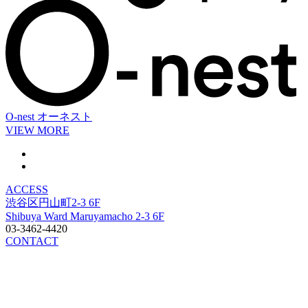
O-nest
オーネスト
VIEW MORE
ACCESS
渋谷区円山町2-3 6F
Shibuya Ward Maruyamacho 2-3 6F
03-3462-4420
CONTACT