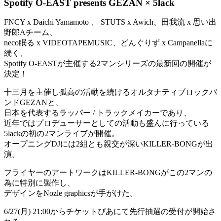
Spotify O-EAST presents
GEZAN × 5lack
FNCY x Daichi Yamamoto 、 STUTS x Awich、田我流 x 思い出
野郎Aチーム、
neco眠る x VIDEOTAPEMUSIC、どんぐりず x Campanellaに
続く、
Spotify O-EASTが主催する2マンシリーズの最新回の開催が
決定！
十三月を主催し孤高の活動を続けるオルタナティブロックバ
ンドGEZANと、
日本を代表するラッパー / トラックメイカーであり、
近年ではプロデューサーとしての活動も盛んに行っている
5lackの初の2マンライブが開催。
オープニングDJには2組とも親交が深いKILLER-BONGが出
演。
フライヤーのアートワークはKILLER-BONGがこの2マンの
為に特別に製作し、
デザインをNozle graphicsが手がけた。
6/27(月) 21:00からチケットぴあにて先行抽選の受付が開始さ