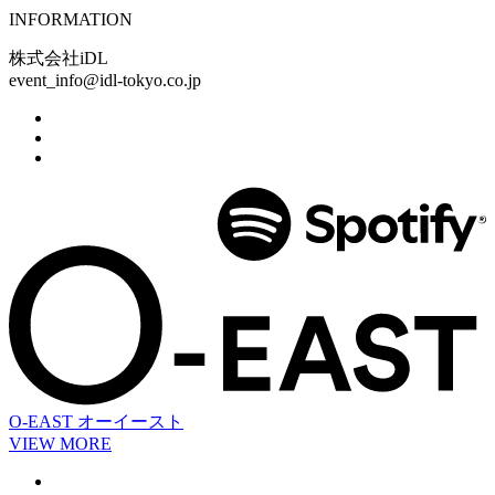
INFORMATION
株式会社iDL
event_info@idl-tokyo.co.jp
O-EAST
オーイースト
VIEW MORE