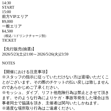
14:30
START
15:00
前方VIPエリア
¥9,000
一般エリア
¥4,500
（税込 / 1ドリンクチャージ別）
TICKET
【先行販売(抽選)】
2026/5/23(土)21:00～2026/5/26(火)23:59
NOTES
【開催における注意事項】
※スタッフの指示に従っていただけない方は退場いただくこ
とがございます。その際のチケットの払い戻しは致しません
のであらかじめご了承ください。
※モッシュ、ダイブ、リフト他危険行為は禁止とさせて頂き
ます。そのような行為によりケガ・事故等発生した場合は当
事者同士で協議を頂き、主催者は関与いたしかねます。
※過度な場所取り行為はご遠慮ください。