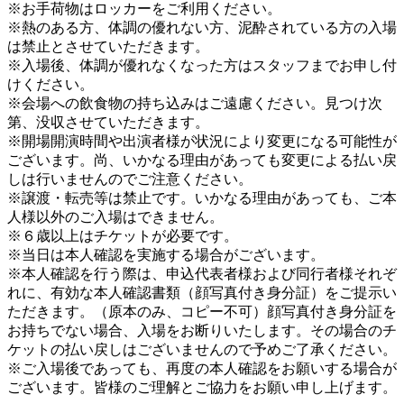
※お手荷物はロッカーをご利用ください。
※熱のある方、体調の優れない方、泥酔されている方の入場
は禁止とさせていただきます。
※入場後、体調が優れなくなった方はスタッフまでお申し付
けください。
※会場への飲食物の持ち込みはご遠慮ください。見つけ次
第、没収させていただきます。
※開場開演時間や出演者様が状況により変更になる可能性が
ございます。尚、いかなる理由があっても変更による払い戻
しは行いませんのでご注意ください。
※譲渡・転売等は禁⽌です。いかなる理由があっても、ご本
⼈様以外のご⼊場はできません。
※６歳以上はチケットが必要です。
※当⽇は本⼈確認を実施する場合がございます。
※本⼈確認を⾏う際は、申込代表者様および同⾏者様それぞ
れに、有効な本⼈確認書類（顔写真付き⾝分証）をご提⽰い
ただきます。（原本のみ、コピー不可）顔写真付き⾝分証を
お持ちでない場合、⼊場をお断りいたします。その場合のチ
ケットの払い戻しはございませんので予めご了承ください。
※ご⼊場後であっても、再度の本⼈確認をお願いする場合が
ございます。皆様のご理解とご協⼒をお願い申し上げます。