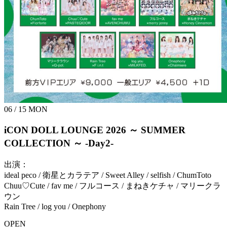
06 / 15
MON
iCON DOLL LOUNGE 2026 ～ SUMMER
COLLECTION ～
-Day2-
出演：
ideal peco / 衛星とカラテア / Sweet Alley / selfish / ChumToto
Chuu♡Cute / fav me / フルコース / まねきケチャ / マリークラ
ウン
Rain Tree / log you / Onephony
OPEN