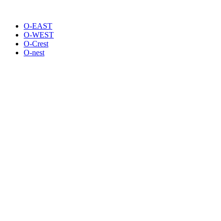
O-EAST
O-WEST
O-Crest
O-nest