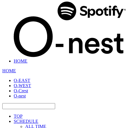
HOME
HOME
O-EAST
O-WEST
O-Crest
O-nest
TOP
SCHEDULE
ALL TIME