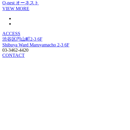
O-nest
オーネスト
VIEW MORE
ACCESS
渋谷区円山町2-3 6F
Shibuya Ward Maruyamacho 2-3 6F
03-3462-4420
CONTACT