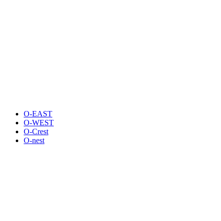
O-EAST
O-WEST
O-Crest
O-nest