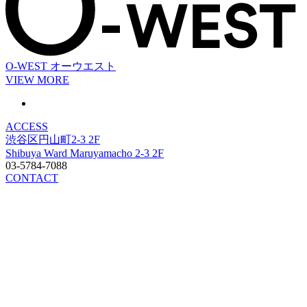
O-WEST
オーウエスト
VIEW MORE
ACCESS
渋谷区円山町2-3 2F
Shibuya Ward Maruyamacho 2-3 2F
03-5784-7088
CONTACT