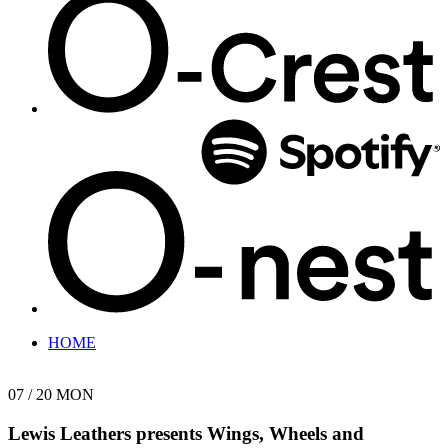
HOME
07 / 20
MON
Lewis Leathers presents
Wings, Wheels and