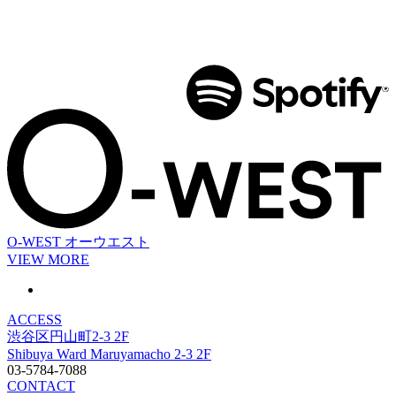
O-WEST
オーウエスト
VIEW MORE
ACCESS
渋谷区円山町2-3 2F
Shibuya Ward Maruyamacho 2-3 2F
03-5784-7088
CONTACT