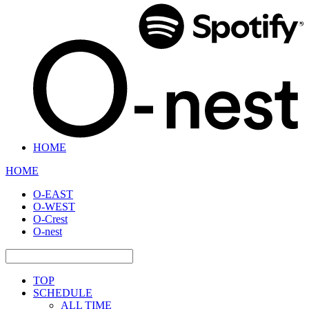
HOME
HOME
O-EAST
O-WEST
O-Crest
O-nest
TOP
SCHEDULE
ALL TIME