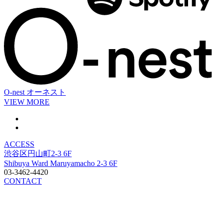
O-nest
オーネスト
VIEW MORE
ACCESS
渋谷区円山町2-3 6F
Shibuya Ward Maruyamacho 2-3 6F
03-3462-4420
CONTACT