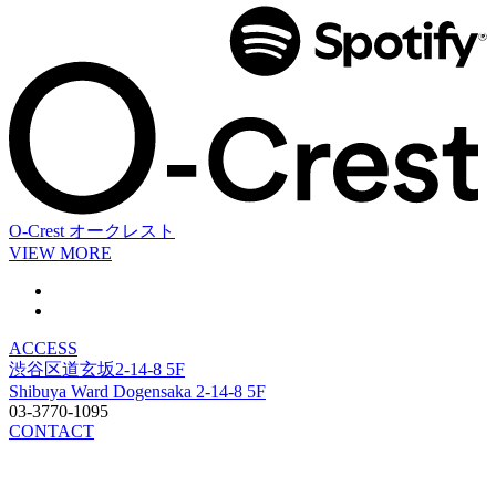
O-Crest
オークレスト
VIEW MORE
ACCESS
渋谷区道玄坂2-14-8 5F
Shibuya Ward Dogensaka 2-14-8 5F
03-3770-1095
CONTACT