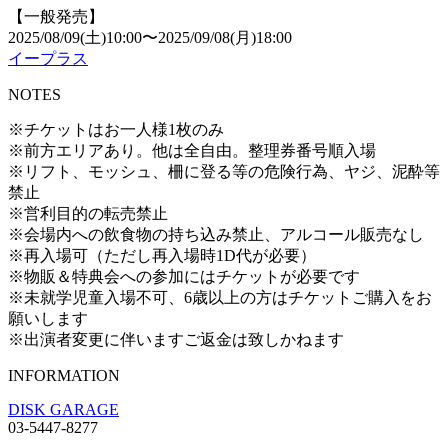
【一般発売】
2025/08/09(土)10:00〜2025/09/08(月)18:00
イープラス
NOTES
※チケットはお一人様1枚のみ
※前方エリアあり。他は全自由。整理券番号順入場
※リフト、モッシュ、柵に登る等の危険行為、ヤジ、泥酔等
禁止
※営利目的の転売禁止
※会場内への飲食物の持ち込み禁止、アルコール販売なし
※再入場可（ただし再入場時1D代が必要）
※物販＆特典会への参加にはチケットが必要です
※未就学児童入場不可、6歳以上の方はチケットご購入をお
願いします
※出演者変更に伴いますご返金は致しかねます
INFORMATION
DISK GARAGE
03-5447-8277