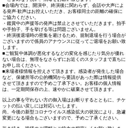
■会場内では、開演中、終演後に関わらず、会話や大声によ
る発声·歓声はお控えいただき、お客様同士の距離の確保に
ご協力ください。
・鑑賞中の声援等の発声は禁止とさせていただきます。拍手
や手拍子、手を挙げる等は問題ございません。
・終演後退場時の密集を避けるため、規制退場を行う場合が
ございますので係員のアナウンスに従ってご退場をお願い致
します。
■ご観覧中体調が悪化するなどの変化を感じたり気分が優れ
ない場合は、無理をなさらずにお近くのスタッフまで直ちに
お申し出ください。
■来場者様情報を控えさて頂きます。感染者が発生した場合
など、保健所等の公的機関から要請があった際は情報提供
させて頂きますので予めご了承下さい。お客様の個人情報
は、一定期間保存の上、速やかに破棄させて頂きます。
以上の事を守れない方の御入場はお断りするとともに、チケ
ットの払い戻しには対応いたします。
尚、今後の新型コロナウイルス感染拡大の状況により、急遽
変更になる場合もございますので、予めご了承ください。