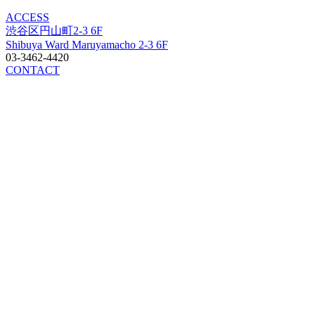
ACCESS
渋谷区円山町2-3 6F
Shibuya Ward Maruyamacho 2-3 6F
03-3462-4420
CONTACT