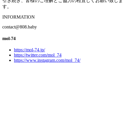
引き続き、皆様のご理解とご協力の程宜しくお願い致しま
す。
INFORMATION
contact@808.baby
mol-74
https://mol-74.jp/
https://twitter.com/mol_74
https://www.instagram.com/mol_74/