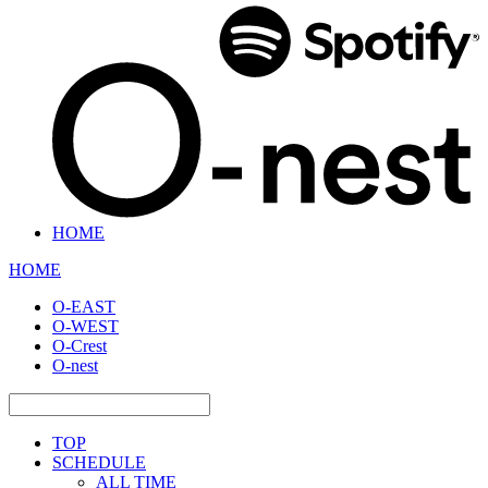
HOME
HOME
O-EAST
O-WEST
O-Crest
O-nest
TOP
SCHEDULE
ALL TIME