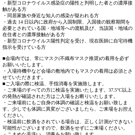
・新型コロナウイルス感染症の陽性と判明した者との濃厚接
触がある方
・同居家族や身近な知人の感染が疑われる方
・過去 14 日以内に政府から入国制限、入国後の観察期間を
必要とされている国・地域等への渡航及び、当該国・地域の
在住者との濃厚接触がある方
・新型コロナウイルス陽性判定を受け、現在医師に自宅待機
指示を受けている方
■会場内では、常にマスク(不織布マスク推奨)の着用を必ず
お願いいたします。
・入場待機中など会場の敷地内でもマスクの着用は必須とさ
せていただきます。
■ご入場の際に検温、手指消毒を実施致します。
・ご来場のすべての方に検温を実施いたします。37.5°C以上
の発熱が確認された方はご入場をお断りいたします。
・ご来場前にもご自身の体調の確認と検温をお願い致しま
す。少しでも体調に異変がございましたら、ご来場をお控え
ください。
・検温前に飲酒をされている場合は、正しく計測ができない
可能性がございますので、飲酒をせずにご来場ください。
・こまめな手洗い、消毒をお願い致します。