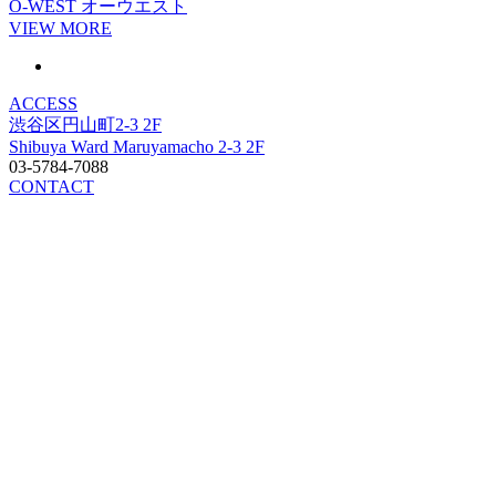
O-WEST
オーウエスト
VIEW MORE
ACCESS
渋谷区円山町2-3 2F
Shibuya Ward Maruyamacho 2-3 2F
03-5784-7088
CONTACT