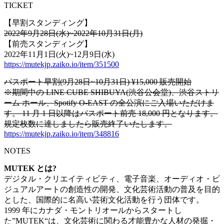
TICKET
【早割スタンディング】
2022年9月28日(水)~2022年10月31日(月)
【前売スタンディング】
2022年11月1日(火)~12月9日(水)
https://mutekjp.zaiko.io/item/351500
パスポート早割(9月28日~10月31日) ¥15,000 販売開始
※期間中の LINE CUBE SHIBUYA(渋谷公会堂)、渋谷ストリ
ーム ホール、Spotify O-EAST の全公演にご入場いただけま
す。 11 月 1 日以降はパスポート前売 18,000 円となります。
規定枚数に達しましたら販売終了いたします。
https://mutekjp.zaiko.io/item/348816
NOTES
MUTEK とは?
デジタル・クリエイティビティ、電子音楽、オーディオ・ビ
ジュアルアートの創造性の開発、文化芸術活動の普及を目的
とした、国際的に名高い芸術文化活動を行う団体です。
1999 年にカナダ・モントリオールからスタートし
た”MUTEK“は、文化芸術に関わる才能豊かな人材の発掘・