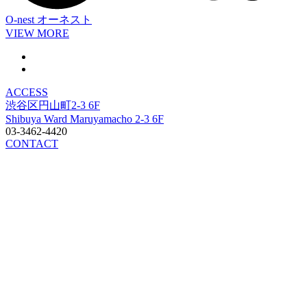
O-nest
オーネスト
VIEW MORE
ACCESS
渋谷区円山町2-3 6F
Shibuya Ward Maruyamacho 2-3 6F
03-3462-4420
CONTACT