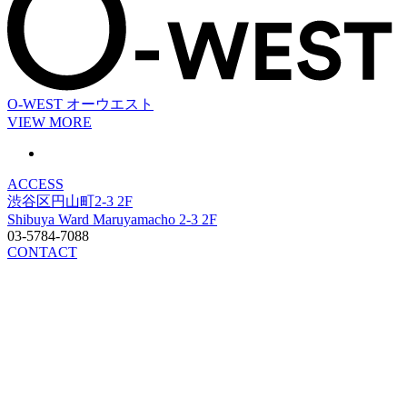
O-WEST
オーウエスト
VIEW MORE
ACCESS
渋谷区円山町2-3 2F
Shibuya Ward Maruyamacho 2-3 2F
03-5784-7088
CONTACT