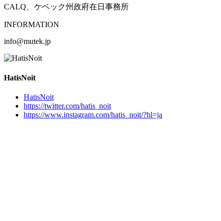
CALQ、ケベック州政府在日事務所
INFORMATION
info@mutek.jp
HatisNoit
HatisNoit
https://twitter.com/hatis_noit
https://www.instagram.com/hatis_noit/?hl=ja