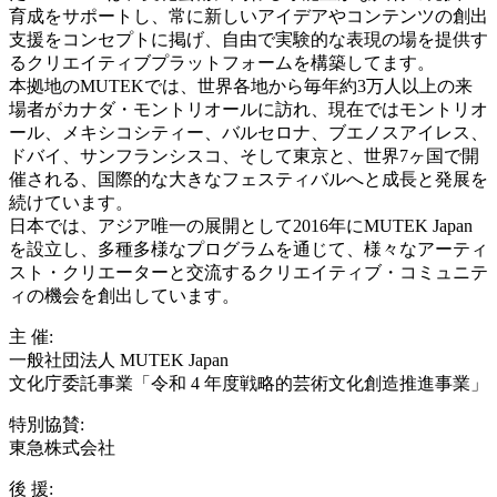
育成をサポートし、常に新しいアイデアやコンテンツの創出
支援をコンセプトに掲げ、自由で実験的な表現の場を提供す
るクリエイティブプラットフォームを構築してます。
本拠地のMUTEKでは、世界各地から毎年約3万人以上の来
場者がカナダ・モントリオールに訪れ、現在ではモントリオ
ール、メキシコシティー、バルセロナ、ブエノスアイレス、
ドバイ、サンフランシスコ、そして東京と、世界7ヶ国で開
催される、国際的な大きなフェスティバルへと成長と発展を
続けています。
日本では、アジア唯一の展開として2016年にMUTEK Japan
を設立し、多種多様なプログラムを通じて、様々なアーティ
スト・クリエーターと交流するクリエイティブ・コミュニテ
ィの機会を創出しています。
主 催:
一般社団法人 MUTEK Japan
文化庁委託事業「令和 4 年度戦略的芸術文化創造推進事業」
特別協賛:
東急株式会社
後 援: