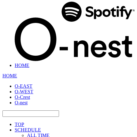
HOME
HOME
O-EAST
O-WEST
O-Crest
O-nest
TOP
SCHEDULE
ALL TIME