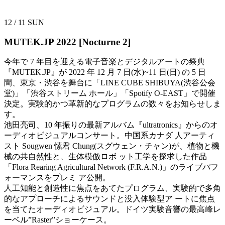
12 / 11
SUN
MUTEK.JP 2022
[Nocturne 2]
今年で 7 年目を迎える電子音楽とデジタルアートの祭典
『MUTEK.JP』が 2022 年 12 月 7 日(水)~11 日(日) の 5 日
間、東京・渋谷を舞台に「LINE CUBE SHIBUYA(渋谷公会
堂)」「渋谷ストリーム ホール」「Spotify O-EAST」で開催
決定。実験的かつ革新的なプログラムの数々をお知らせしま
す。
池田亮司、10 年振りの最新アルバム『ultratronics』からのオ
ーディオビジュアルコンサート。中国系カナダ 人アーティ
スト Sougwen 愫君 Chung(スグウェン・チャン)が、植物と機
械の共自然性と、生体模倣ロボ ット工学を探求した作品
「Flora Rearing Agricultural Network (F.R.A.N.)」のライブパフ
ォーマンスをプレミ ア公開。
人工知能と創造性に焦点をあてたプログラム、実験的で多角
的なアプローチによるサウンドと没入体験型ア ートに焦点
を当てたオーディオビジュアル。ドイツ実験音響の最高峰レ
ーベル”Raster”ショーケース。