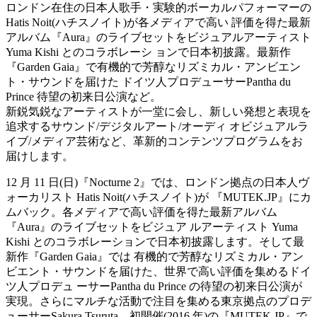
ロンドン在住の日本人歌手・実験的ボーカルパフォーマーの
Hatis Noit(ハチスノイト)が各メディアで高い 評価を得た最新
アルバム『Aura』のライブセットをビジュアルアーティスト
Yuma Kishi とのコラボレーシ ョンで日本初披露。最新作
『Garden Gaia』で有機的で芳醇なリズミカル・アンビエン
ト・サウンドを届けた ドイツ人プロデューサーPantha du
Prince 待望の初来日公演など。
新鋭気鋭なアーティストが一堂に会し、新しい発想と表現を
追求するサウンド/デジタルアート/オーディ オビジュアルラ
イブ/メディア芸術など、革新的コンテンツプログラムをお
届けします。
12 月 11 日(日)『Nocturne 2』では、ロンドン拠点の日本人ヴ
ォーカリスト Hatis Noit(ハチスノイト)が 『MUTEK.JP』にカ
ムバック。各メディアで高い評価を得た最新アルバム
『Aura』のライブセットをビジュア ルアーティスト Yuma
Kishi とのコラボレーションで日本初披露します。そして最
新作『Garden Gaia』では 有機的で芳醇なリズミカル・アン
ビエント・サウンドを届けた、世界で高い評価を集めるドイ
ツ人プロデュ ーサーPantha du Prince の待望の初来日公演が
実現。さらにマルチな活動で注目を集める東京拠点のプロデ
ューサーSakura Tsuruta。初開催(2016 年)の『MUTEK.JP』で