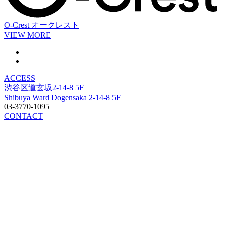
O-Crest
オークレスト
VIEW MORE
ACCESS
渋谷区道玄坂2-14-8 5F
Shibuya Ward Dogensaka 2-14-8 5F
03-3770-1095
CONTACT