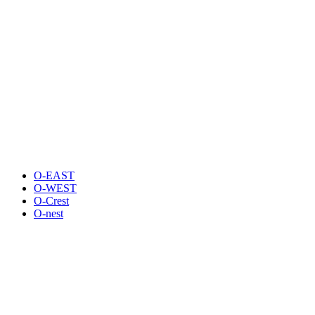
O-EAST
O-WEST
O-Crest
O-nest