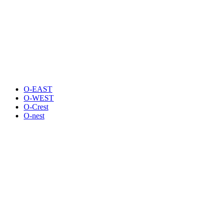
O-EAST
O-WEST
O-Crest
O-nest