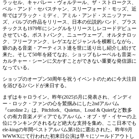
ラッセル、キャバレー・ヴォルテール、ザ・ストロークス、
ベル・アンド・セバスチャン、スリーフォード・モッズ、近
年ではブラック・ミディ、アミル・アンド・スニッファー
ズ、パルプの作品をリリース、日本の伝説的バンド、プラス
チックスも1979年にシングルをリリースしレコードデビュー
させている。ポストパンク、ニューウェーブ、オルタナロッ
ク、フリーファンク、レゲエなどジャンルを横断しながら、
癖のある音楽・アーティスト達を世に送り出し紹介し続けて
来た。そして50年を経てなお、ショップもレーベルも音楽～
カルチャー・シーンに欠かすことができない重要な発信源に
なっている。
ショップのオープン50周年を祝うイベントのために今大注目
を浴びる2バンドが来日する。
まずはキャロライン。昨年(2025)5月に発表され、インディ
ー・ロック・ファンの心を鷲掴みにした2ndアルバム
『caroline 2』は、Pitchfork、Quietus、Loud & Quietなど数多
くの有力音楽メディアでもアルバム・オブ・ザ・イヤーの上
位にランキングされるなど絶大な支持を集め、ここ日本でも
ele-kingの年間ベストアルバム第1位に選出された。昨年9月
WWWXにて行われた初来日公演は早々にソールドアウトし