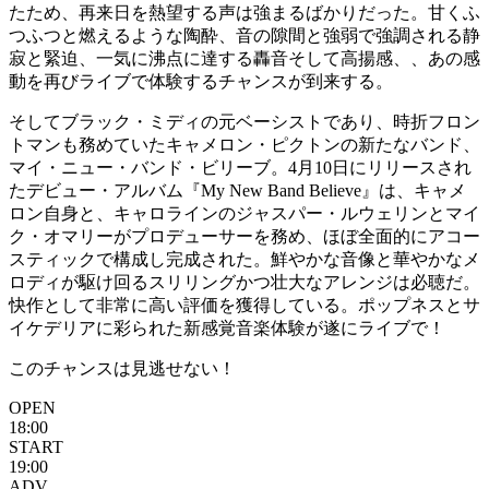
たため、再来日を熱望する声は強まるばかりだった。甘くふ
つふつと燃えるような陶酔、音の隙間と強弱で強調される静
寂と緊迫、一気に沸点に達する轟音そして高揚感、、あの感
動を再びライブで体験するチャンスが到来する。
そしてブラック・ミディの元ベーシストであり、時折フロン
トマンも務めていたキャメロン・ピクトンの新たなバンド、
マイ・ニュー・バンド・ビリーブ。4月10日にリリースされ
たデビュー・アルバム『My New Band Believe』は、キャメ
ロン自身と、キャロラインのジャスパー・ルウェリンとマイ
ク・オマリーがプロデューサーを務め、ほぼ全面的にアコー
スティックで構成し完成された。鮮やかな音像と華やかなメ
ロディが駆け回るスリリングかつ壮大なアレンジは必聴だ。
快作として非常に高い評価を獲得している。ポップネスとサ
イケデリアに彩られた新感覚音楽体験が遂にライブで！
このチャンスは見逃せない！
OPEN
18:00
START
19:00
ADV