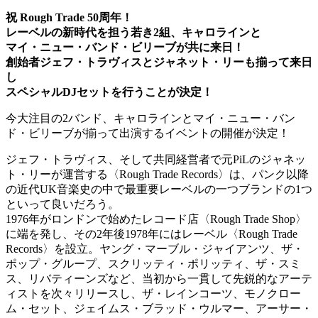
祝 Rough Trade 50周年！
レーベルの新時代を担う若き2組、キャロラインと
マイ・ニュー・バンド・ビリーブが共に来日！
創始者ジェフ・トラヴィスとジャネット・リーも揃って来日
し
スペシャルDJセットを行うことが決定！
今大注目の2バンド、キャロラインとマイ・ニュー・バン
ド・ビリーブが揃って出演するイベントの開催が決定！
ジェフ・トラヴィス、そして共同経営者で元PiLのジャネッ
ト・リーが運営する〈Rough Trade Records〉は、パンク以降
の近代UK音楽史の中で最重要レーベルの一つブランドの1つ
といって良いだろう。
1976年がロンドンで始めたレコード店〈Rough Trade Shop〉
に端を発し、その2年後1978年にはレーベル〈Rough Trade
Records〉を設立。ヤング・マーブル・ジャイアンツ、ザ・
ポップ・グループ、スクリッティ・ポリッティ、ザ・スミ
ス、リバティーンズなど、当初から一貫して先鋭的なアーテ
ィストを次々リリースし、ザ・レインコーツ、モノクロー
ム・セット、ジェイムス・ブラッド・ウルマー、アーサー・