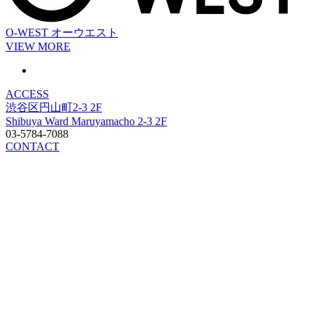
O-WEST
オーウエスト
VIEW MORE
ACCESS
渋谷区円山町2-3 2F
Shibuya Ward Maruyamacho 2-3 2F
03-5784-7088
CONTACT