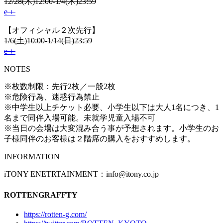
12/28(⽊)12:00-1/4(⽊)23:59
e＋
【オフィシャル２次先行】
1/6(土)10:00-1/14(日)23:59
e＋
NOTES
※枚数制限：先⾏2枚／⼀般2枚
※危険⾏為、迷惑⾏為禁⽌
※中学⽣以上チケット必要、⼩学⽣以下は⼤⼈1名につき、1
名まで同伴⼊場可能。未就学児童⼊場不可
※当⽇の会場は⼤変混み合う事が予想されます。⼩学⽣のお
⼦様同伴のお客様は２階席の購⼊をおすすめします。
INFORMATION
iTONY ENETRTAINMENT：info@itony.co.jp
ROTTENGRAFFTY
https://rotten-g.com/