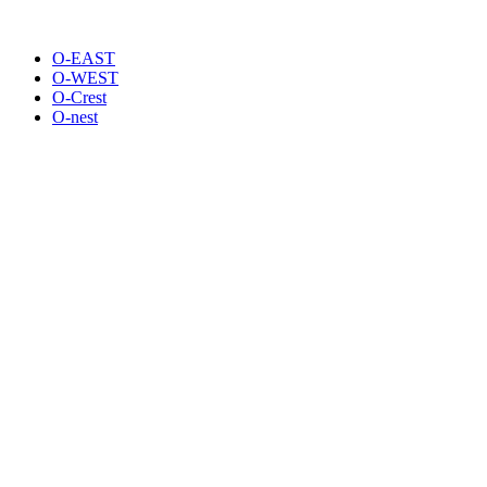
O-EAST
O-WEST
O-Crest
O-nest