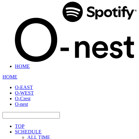
HOME
HOME
O-EAST
O-WEST
O-Crest
O-nest
TOP
SCHEDULE
ALL TIME