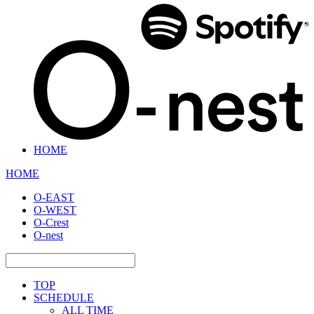
HOME
HOME
O-EAST
O-WEST
O-Crest
O-nest
TOP
SCHEDULE
ALL TIME