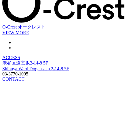
O-Crest
オークレスト
VIEW MORE
ACCESS
渋谷区道玄坂2-14-8 5F
Shibuya Ward Dogensaka 2-14-8 5F
03-3770-1095
CONTACT