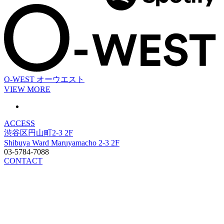
O-WEST
オーウエスト
VIEW MORE
ACCESS
渋谷区円山町2-3 2F
Shibuya Ward Maruyamacho 2-3 2F
03-5784-7088
CONTACT