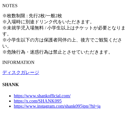
NOTES
※枚数制限 : 先⾏2枚/⼀般2枚
※⼊場時に別途ドリンク代をいただきます。
※未就学児⼊場無料 / ⼩学⽣以上はチケットが必要となりま
す。
※⼩学⽣以下の⽅は保護者同伴の上、後⽅でご観覧くださ
い。
※危険⾏為・迷惑⾏為は禁⽌とさせていただきます。
INFORMATION
ディスクガレージ
SHANK
https://www.shankofficial.com/
https://x.com/SHANK095
https://www.instagram.com/shank095jpn/?hl=ja