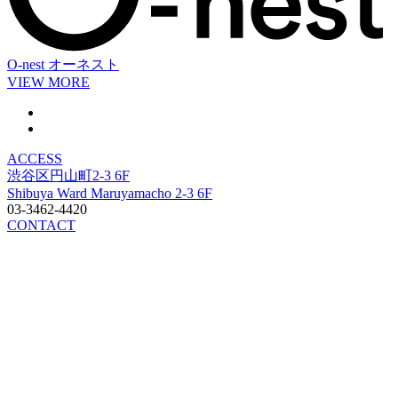
O-nest
オーネスト
VIEW MORE
ACCESS
渋谷区円山町2-3 6F
Shibuya Ward Maruyamacho 2-3 6F
03-3462-4420
CONTACT