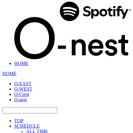
HOME
HOME
O-EAST
O-WEST
O-Crest
O-nest
TOP
SCHEDULE
ALL TIME