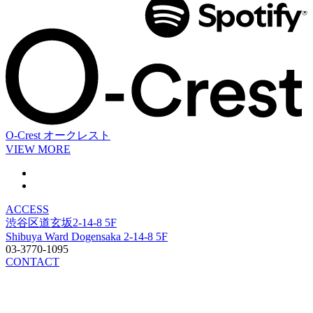
O-Crest
オークレスト
VIEW MORE
ACCESS
渋谷区道玄坂2-14-8 5F
Shibuya Ward Dogensaka 2-14-8 5F
03-3770-1095
CONTACT