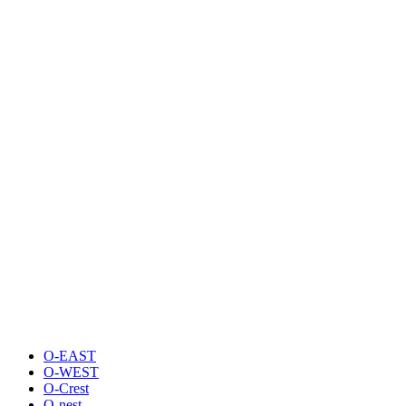
O-EAST
O-WEST
O-Crest
O-nest