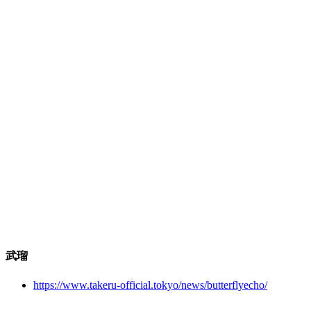
武瑠
https://www.takeru-official.tokyo/news/butterflyecho/