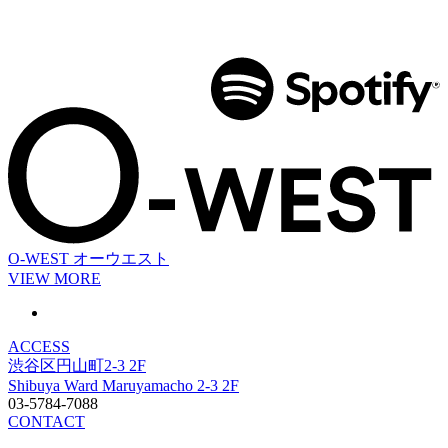
O-WEST
オーウエスト
VIEW MORE
ACCESS
渋谷区円山町2-3 2F
Shibuya Ward Maruyamacho 2-3 2F
03-5784-7088
CONTACT