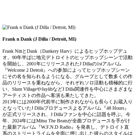
Frank n Dank (J Dilla / Detroit, MI)
Frank NittとDank（Dankery Harv）によるヒップホップデュ
オ。
90年半ばに地元デトロイトのヒップホップシーンで活動
を開始し
、2001年にリリースされたJ Dillaの1stアルバム
『Welcome 2 Detroit』
への参加によってヒップホップシーン
にその名を知られるようにな
る。グループとして数多くの作
品のリリースを重ねながら、
それぞれソロ活動も積極的に行
い、Slum VillageやJaylibなどJ Dilla関連作を中心にさまざまな
アーティストの作品へ客演も
果たしてきた。
2013年には2000年代前半に制作されながらも長らくお蔵入
り
となっていたJ Dillaプロデュースよるアルバム『48 Hours』
が正式リリースされ、J Dillaファンを中心に話題を呼ぶ。今
年、
2024年にはMitsu The Beatsが全曲プロデュースを手がけ
た最新アルバム『W.F.
N.D Radio』を発表し、
デトロイト直
系のストリートライムを全面に押し出した彼らのスタ
イルは