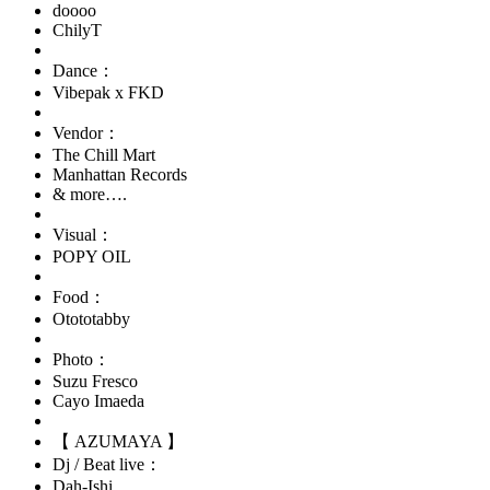
doooo
ChilyT
Dance：
Vibepak x FKD
Vendor：
The Chill Mart
Manhattan Records
& more….
Visual：
POPY OIL
Food：
Otototabby
Photo：
Suzu Fresco
Cayo Imaeda
【 AZUMAYA 】
Dj / Beat live：
Dah-Ishi