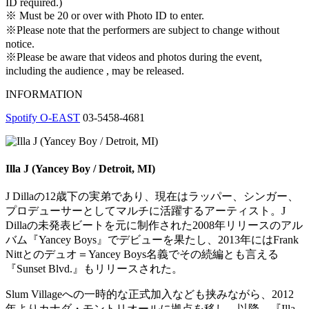
ID required.)
※ Must be 20 or over with Photo ID to enter.
※Please note that the performers are subject to change without
notice.
※Please be aware that videos and photos during the event,
including the audience , may be released.
INFORMATION
Spotify O-EAST
03-5458-4681
Illa J (Yancey Boy / Detroit, MI)
J Dillaの12歳下の実弟であり、現在はラッパー、シンガー、
プロデューサーとしてマルチに活躍するアーティスト。J
Dillaの未発表ビートを元に制作された2008年リリースの
アル
バム『Yancey Boys』でデビューを果たし、2013年にはFrank
Nittとのデュオ＝Yancey Boys名義でその続編とも言える
『Sunset Blvd.』もリリースされた。
Slum Villageへの一時的な正式加入なども挟みながら、
2012
年よりカナダ・モントリオールに拠点を移し、以降、『
Illa