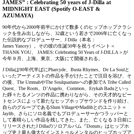
JAMES” : Celebrating 50 years of J-Dilla
at
MIDNIGHT EAST (Spotify O-EAST &
AZUMAYA)
90年代から2000年前半にかけて数多くのヒップホップクラシ
ックを生み出しながら、
32歳という若さで2006年に亡くなっ
た伝説的なプロデューサ
ー、J Dilla（本名：
James Yancey）。
その彼の生誕50年を祝うイベント＜
THANK YOU、 JAMES: Celebrating 50 Years of J-DILLA＞が
今年９月、上海、東京、大阪にて開催される。
J Dillaは90年代半ばにPharcyde、Busta Rhymes、De La Soulと
いったアーティストの作品を手がけたことで注目を浴び
、そ
の後、The UmmahやThe Soulquariansへの参加でA Tribe Called
Quest、The Roots、D’Angelo、Common、Erykah Baduといっ
た錚々たるメンツの作品に携わりながら、
その天才的なビー
トセンスによって新たなヒップホップサウンドを
作り続け、
自らのグループであるSlum VillageやMadlibとのユニット＝
Jaylib、
さらにソロ名義でもプロデューサーかつラッパーと
して素晴らしい
作品を残してきた。また、亡くなる３日前に
リリースされたJ Dillaのソロアルバム『Donuts』
はヒップホ
ップ史上最も偉大なインストゥルメンタルのヒップホッ
プア