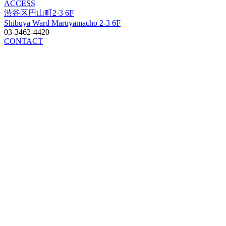
ACCESS
渋谷区円山町2-3 6F
Shibuya Ward Maruyamacho 2-3 6F
03-3462-4420
CONTACT