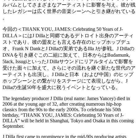
ルバムとしてさまざまなアーティストに影響を与え、
彼が残
したレガシーは広く世界の音楽シーンへと引き継がれている
。
今回の＜THANK YOU, JAMES: Celebrating 50 Years of J-
DILLA＞にはJ Dillaと同郷であるデトロイト出身のアーティ
ストであり、
彼の盟友とも言える存在のヒップホップデュ
オ、Frank N DankとJ Dillaの実弟であるIlla Jが参戦。J Dillaの
DNAを引き継ぐこの二組に加えて、
日本からはBudamunk,
5lack, IssugiといったJ Dillaサウンドにリアルタイムで影響を
受けた面々に加えて、
さらにその流れを継ぐ新たな世代のア
ーティストも出演し、J Dillaと日本（および中国）
のヒップ
ホップシーンとの繋がりをステージにて表現しながら、J
Dillaの生誕50年を盛大に祝うイベントとなっている。
The legendary producer J Dilla (real name: James Yancey) died in
2006 at the young age of 32, after creating numerous hip-hop
classics from the 90s to the early 2000s. To celebrate his 50th
birthday, “THANK YOU, JAMES: Celebrating 50 Years of J-
DILLA” will be held in Shanghai, Tokyo and Osaka in this coming
September.
J Dilla first came to prominence in the mid-90s producing artists