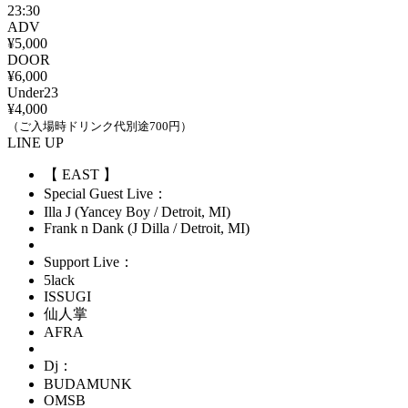
23:30
ADV
¥5,000
DOOR
¥6,000
Under23
¥4,000
（ご入場時ドリンク代別途700円）
LINE UP
【 EAST 】
Special Guest Live：
Illa J (Yancey Boy / Detroit, MI)
Frank n Dank (J Dilla / Detroit, MI)
Support Live：
5lack
ISSUGI
仙人掌
AFRA
Dj：
BUDAMUNK
OMSB