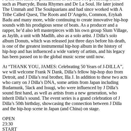
such as Pharcyde, Busta Rhymes and De La Soul. He later joined
The Ummah and The Soulquarians and had since worked with A
Tribe Called Quest, The Roots and D’Angelo, Common, Erykah
Badu and many more, while continuing to create innovative hip-hop
sounds with his prodigious sense of beats. As a producer and a
rapper, he’d also left masterpieces with his own group Slum Village,
as Jaylib, a unit with Madlib, also as a solo artist. J Dilla’s solo
album Donuts, which was released just three days before his death,
is one of the greatest instrumental hip-hop album in the history of
hip-hop and has influenced a wide variety of artists, and his legacy
has been passed on to the global music scene until now.
At “THANK YOU, JAMES: Celebrating 50 Years of J-DILLA”,
we will welcome Frank N Dank, Dilla’s fellow hip-hop duo from
Detroit, and J Dilla’s real brother, Illa J. In addition to these two acts
who carry on J Dilla’s DNA, some artists from Japan including
Budamunk, 5lack and Issugi, who were influenced by J Dilla’s
sound first hand, as well as artists from a new generation, who
inherit Dilla’s sound. The event series is a grand celebration of J
Dilla’s 50th birthday, showcasing the connection between J Dilla
and the hip-hop scene in Japan (and China) on stage.
OPEN
23:30
START