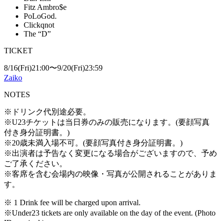
Fitz Ambro$e
PoLoGod.
Clickqnot
The “D”
TICKET
8/16(Fri)21:00〜9/20(Fri)23:59
Zaiko
NOTES
※ドリンク代別途必要。
※U23チケットは当日券のみの販売になります。(
要顔写真
付き身分証明書。)
※20歳未満入場不可。(要顔写真付き身分証明書。)
※出演者は予告なく変更になる場合がございますので、
予め
ご了承ください。
※客席を含む会場内の映像・写真が公開されることがありま
す。
※ 1 Drink fee will be charged upon arrival.
※Under23 tickets are only available on the day of the event. (Photo