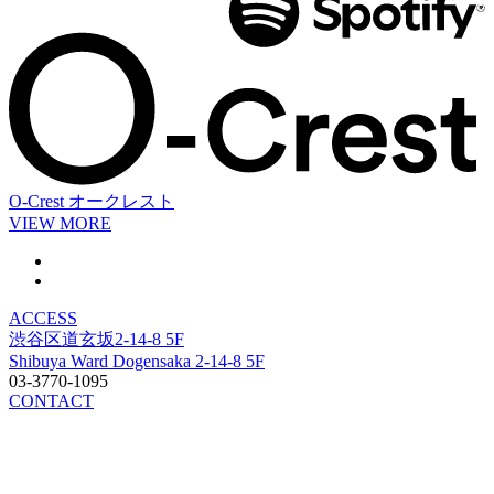
O-Crest
オークレスト
VIEW MORE
ACCESS
渋谷区道玄坂2-14-8 5F
Shibuya Ward Dogensaka 2-14-8 5F
03-3770-1095
CONTACT