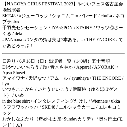
【NAGOYA GIRLS FESTIVAL 2023】やついフェス名古屋会
場出演者
SKE48 / #ジューロック / シャニムニ＝パレード / chuLa / ネコ
プラpixx.
手羽先センセーション / JYA☆PON / STAiNY / ワッツ◎さー
くる / dela
#PANnana -パンダの指は実は7本ある。- / THE ENCORE / て
ぃあどろっぷ！
日割り / 6月18日（日）出演者一覧（140組）五十音順
DJやついいちろう / I’s / 青木さやか / Appare! / ANORAK! /
Apsu Shusei
アマイワナ / 天野なつ / アムール / ayutthaya / THE ENCORE /
iiyu
いつもここから / いとうせいこう / 伊藤桃（ゆるほぼゲス
ト） / いぬ
in the blue shirt / インタレスティングたけし / Wienners / ukka
ウフフワッハッハ / SKE48 / エルシャラカーニ / エレキコミ
ック
おかしなふたり（奇妙礼太郎×Sundayカミデ） / 奥村門土(モ
ンドくん)