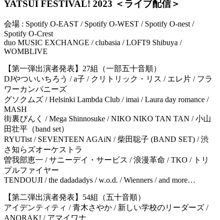
YATSUI FESTIVAL! 2023
＜ライブ配信＞
会場 : Spotify O-EAST / Spotify O-WEST / Spotify O-nest /
Spotify O-Crest
duo MUSIC EXCHANGE / clubasia / LOFT9 Shibuya /
WOMBLIVE
【第一弾出演者発表】27組（一部五十音順）
DJやついいちろう / a子 / クリトリック・リス / エレ片 / フラ
ワーカンパニーズ
グソクムズ / Helsinki Lambda Club / imai / Laura day romance /
MASH
街裏ぴんく / Mega Shinnosuke / NIKO NIKO TAN TAN / 小山
田壮平（band set）
RYUTist / SEVENTEEN AGAiN / 柴田聡子 (BAND SET) / 渋
さ知らズオーケストラ
曽我部恵一 / サニーデイ・サービス / 浪漫革命 / TKO / トリ
プルファイヤー
TENDOUJI / the dadadadys / w.o.d. / Wienners / and more…
【第二弾出演者発表】54組（五十音順）
アイデンティティ / 青木さやか / 新しい学校のリーダーズ /
ANORAK! / アマイワナ