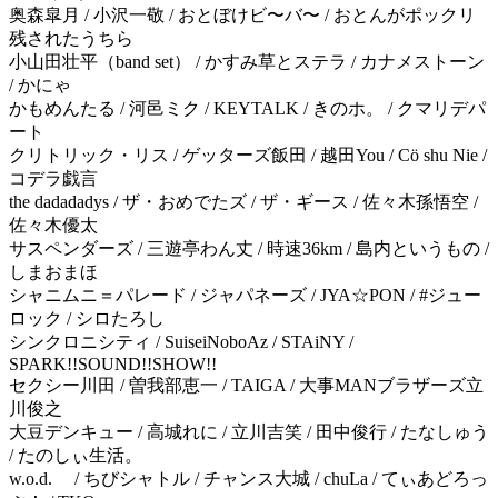
奥森皐月 / 小沢一敬 / おとぼけビ〜バ〜 / おとんがポックリ
残されたうちら
小山田壮平（band set） / かすみ草とステラ / カナメストーン
/ かにゃ
かもめんたる / 河邑ミク / KEYTALK / きのホ。 / クマリデパ
ート
クリトリック・リス / ゲッターズ飯田 / 越田You / Cö shu Nie /
コデラ戯言
the dadadadys / ザ・おめでたズ / ザ・ギース / 佐々木孫悟空 /
佐々木優太
サスペンダーズ / 三遊亭わん丈 / 時速36km / 島内というもの /
しまおまほ
シャニムニ＝パレード / ジャパネーズ / JYA☆PON / #ジュー
ロック / シロたろし
シンクロニシティ / SuiseiNoboAz / STAiNY /
SPARK!!SOUND!!SHOW!!
セクシー川田 / 曽我部恵一 / TAIGA / 大事MANブラザーズ立
川俊之
大豆デンキュー / 高城れに / 立川吉笑 / 田中俊行 / たなしゅう
/ たのしぃ生活。
w.o.d. / ちびシャトル / チャンス大城 / chuLa / てぃあどろっ