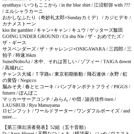
ayutthaya / いつもここから / in the blue shirt / 江沼郁弥 with ???
/ エルシャラカーニ
おかしなふたり（奇妙礼太郎×Sundayカミデ） / カジヒデキ /
カナメストーン
kiss the gambler / キャン×キャン / キュウ / ゲッターズ飯田
GOING UNDER GROUND / Cö shu Nie / ザ・おめでたズ /
ザ・ギース
サスペンダーズ / ザ・チャレンジ×ONIGAWARA / 三四郎 / 三
拍子 / 時速36km
SuiseiNoboAz / 水中、それは苦しい / ゾフィー / TAIGA downt
/ 高城れに
チャンス大城 / Ｔ字路s / 東京初期衝動 / 飛石連休 / 永野 / 虹
の黄昏 / Negicco
脳みそ夫 / 春とヒコーキ / パンプキンポテトフライ / PIGGS /
futures / ぽんぽこ
マッカーサーアコンチ / みらん / や団 / 諭吉佳作/men /
LAUSBUB / Ryu Matsuyama
ロビンフット / ワールドヲーター / ワンダフルボーイズ / and
more…
【第三弾出演者発表】52組（五十音順）
I’s / Apsu Shusei / 天野なつ / ぁみ（怪談家） / いぬ / ウエスト