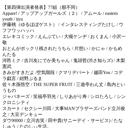
【第四弾出演者発表】77組（順不同）
Appare! / アップアップガールズ（２） / アムール / eastern
youth / iiyu
伊藤桃（ゆるほぼゲスト） / インタレスティングたけし / ウ
フフワッハッハ
エレキコミック / えんぷてい / 大槻ケンヂ / おくまん / 小沢一
敬
おとんがポックリ残されたうちら / 片想い / かにゃ / かもめ
んたる
河邑ミク / 吉川友にでか美ちゃん / 鬼頭哲(渋さ知らズ) / 木梨
憲武
きみがすきだよ /空気階段 / クマリデパート / 越田You / コデ
ラ戯言 / 紺野ぶるま
佐々木孫悟空 / THE SUPER FRUIT / 三遊亭わん丈 / 島内とい
うもの
ジャパネーズ / 笑福亭羽光 / しりあがり寿 / シロたろし / シン
クロニシティ
スカート / セクシー川田 / 大事MANブラザーズバンド立川俊
之 / 大豆デンキュー
ダウ90000 / 立川吉笑 / 田中貴(サニーデイ・サービス) / たな
しゅう / たのしぃ生活。