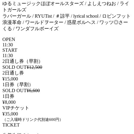
ゆるミュージックほぼオールスターズ / よしえつねお / ライ
トガールズ
ラバーガール / RYUTist / ＃諒平 / lyrical school / ロビンフット
浪漫革命 / ワールドヲーター / 惑星ボルヘス / ワッツ◎さー
くる / ワンダフルボーイズ
OPEN
11:30
START
11:30
2日通し券（早割）
SOLD OUT
¥12,500
2日通し券
¥15,000
1日券（早割）
SOLD OUT
¥6,600
1日券
¥8,000
VIPチケット
¥35,000
（ご入場時ドリンク代別途600円）
TICKET