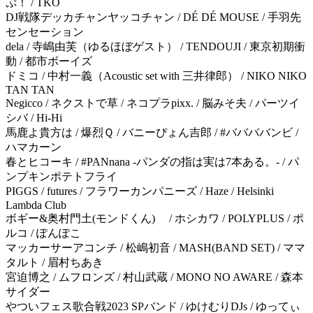
ぷ！ / TKO
DJ戦隊デッカチャンヤッコチャン / DÉ DÉ MOUSE / 手羽先
センセーション
dela / 寺嶋由芙（ゆるほぼゲスト） / TENDOUJI / 東京初期衝
動 / 都市ボーイズ
ドミコ / 中村一義（Acoustic set with 三井律郎） / NIKO NIKO
TAN TAN
Negicco / ネクストで草 / ネコプラpixx. / 脳みそ夫 / パーツイ
シバ / Hi-Hi
馬鹿よ貴方は / 爆烈Ｑ / バニーぴょん吉郎 / #ババババンビ /
ハマカーン
春とヒコーキ / #PANnana -パンダの指は実は7本ある。- / パ
ンプキンポテトフライ
PIGGS / futures / フラワーカンパニーズ / Haze / Helsinki
Lambda Club
ボギー&奥村門土(モンドくん) / ホシカワ / POLYPLUS / ポ
ルコ / ぽんぽこ
マッカーサーアコンチ / 松嶋初音 / MASH(BAND SET) / ママ
タルト / 眉村ちあき
宮迫博之 / ムフロンズ / 村山武蔵 / MONO NO AWARE / 森本
サイダー
やついフェス歌合戦2023 SPバンド / ゆけむりDJs / ゆってぃ