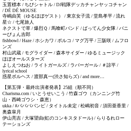
玉置標本 / ちびシャトル / DJ戦隊デッカチャンヤッコチャン
/ DÉ DÉ MOUSE
寺嶋由芙（ゆるほぼゲスト） / 東京女子流 / 堂島孝平 / 流れ
星☆ / 七尾旅人
ネクストで草 / 爆烈Ｑ / 馬喰町バンド / ばってん少女隊 / バニ
ーぴょん吉郎
fishbowl / Haze / ホシカワ / ポルコ / マグ万平 / 三阪咲 / ムフロ
ンズ
村山武蔵 / モグライダー / 森本サイダー / ゆるミュージック
ほぼオールスターズ
よしえつねお / ライトガールズ / ラバーガール / ＃諒平 /
lyrical school
惑星ボルヘス / 渡部真一(渋さ知らズ) / and more…
【第五弾・最終出演者発表】25組（順不同）
Charisma.com / いとうせいこう / 竹森ゴウ（カンニング竹
山・西崎ゴウシ・森恵）
ukka / #ババババンビ / タイトル未定 / 松嶋初音 / 須田亜香里 /
奥森皐月
伊山亮吉 / 大塚望由(虹のコンキスタドール) / らりるれロー
テーションズ