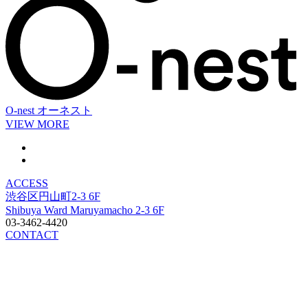
O-nest
オーネスト
VIEW MORE
ACCESS
渋谷区円山町2-3 6F
Shibuya Ward Maruyamacho 2-3 6F
03-3462-4420
CONTACT