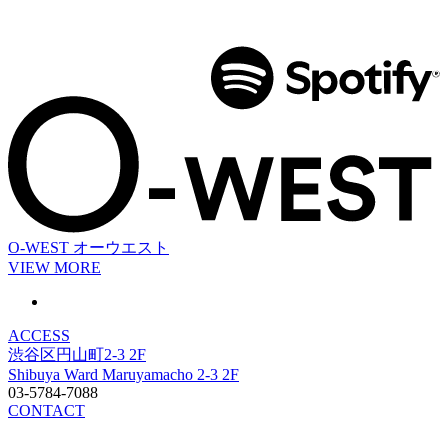
O-WEST
オーウエスト
VIEW MORE
ACCESS
渋谷区円山町2-3 2F
Shibuya Ward Maruyamacho 2-3 2F
03-5784-7088
CONTACT