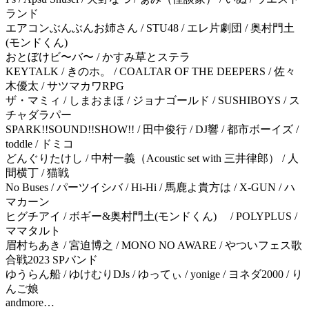
ランド
エアコンぶんぶんお姉さん / STU48 / エレ片劇団 / 奥村門土
(モンドくん)
おとぼけビ〜バ〜 / かすみ草とステラ
KEYTALK / きのホ。 / COALTAR OF THE DEEPERS / 佐々
木優太 / サツマカワRPG
ザ・マミィ / しまおまほ / ジョナゴールド / SUSHIBOYS / ス
チャダラパー
SPARK!!SOUND!!SHOW!! / 田中俊行 / DJ響 / 都市ボーイズ /
toddle / ドミコ
どんぐりたけし / 中村一義（Acoustic set with 三井律郎） / 人
間横丁 / 猫戦
No Buses / パーツイシバ / Hi-Hi / 馬鹿よ貴方は / X-GUN / ハ
マカーン
ヒグチアイ / ボギー&奥村門土(モンドくん) / POLYPLUS /
ママタルト
眉村ちあき / 宮迫博之 / MONO NO AWARE / やついフェス歌
合戦2023 SPバンド
ゆうらん船 / ゆけむりDJs / ゆってぃ / yonige / ヨネダ2000 / り
んご娘
andmore…