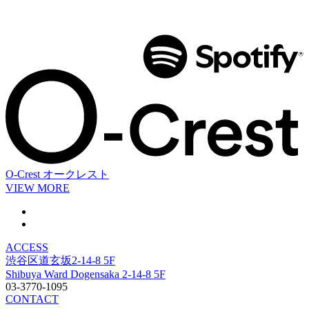
O-Crest
オークレスト
VIEW MORE
ACCESS
渋谷区道玄坂2-14-8 5F
Shibuya Ward Dogensaka 2-14-8 5F
03-3770-1095
CONTACT