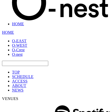
HOME
HOME
O-EAST
O-WEST
O-Crest
O-nest
TOP
SCHEDULE
ACCESS
ABOUT
NEWS
VENUES