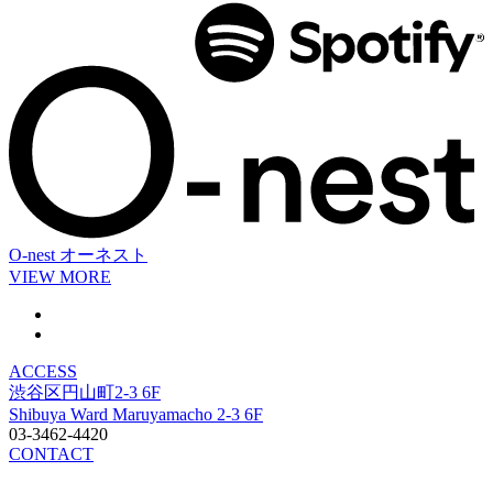
O-nest
オーネスト
VIEW MORE
ACCESS
渋谷区円山町2-3 6F
Shibuya Ward Maruyamacho 2-3 6F
03-3462-4420
CONTACT