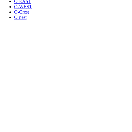
O-EAST
O-WEST
O-Crest
O-nest