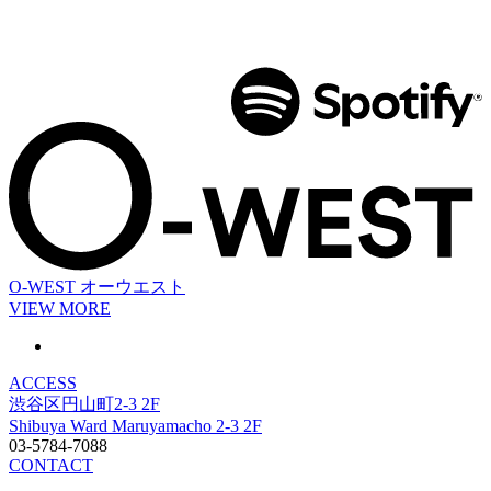
O-WEST
オーウエスト
VIEW MORE
ACCESS
渋谷区円山町2-3 2F
Shibuya Ward Maruyamacho 2-3 2F
03-5784-7088
CONTACT