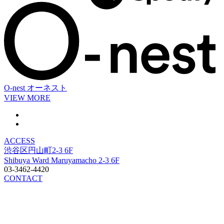
O-nest
オーネスト
VIEW MORE
ACCESS
渋谷区円山町2-3 6F
Shibuya Ward Maruyamacho 2-3 6F
03-3462-4420
CONTACT