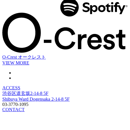
O-Crest
オークレスト
VIEW MORE
ACCESS
渋谷区道玄坂2-14-8 5F
Shibuya Ward Dogensaka 2-14-8 5F
03-3770-1095
CONTACT