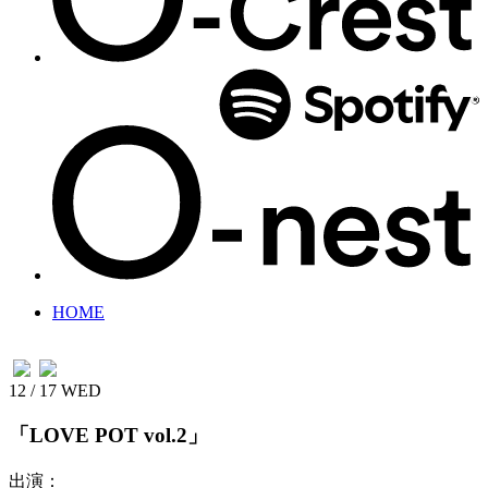
HOME
12 / 17
WED
「LOVE POT vol.2」
出演：