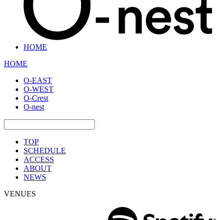
HOME
HOME
O-EAST
O-WEST
O-Crest
O-nest
TOP
SCHEDULE
ACCESS
ABOUT
NEWS
VENUES