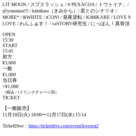
LIT MOON / スプスラッシュ / # PEXACOA / トウトイナ。/
@youuuuu!!! / kimikara（きみから）/ 君とのシナリオ /
MORE* / &WHITE / iCON! / 昼夜逆転 / KiMiKARE / LOVE 9
LOVE / わんふぁす！ / caSTORY研究生 / にっぽん！真骨頂
OPEN
15:30
START
15:45
前方
¥3,000
一般
¥1,000
当日券
+¥1,000
（税込 / 1ドリンクチャージ別）
TICKET
【一般販売】
11月18日(火) 18:00
〜
12月17日(水) 15:14
TicketDive：
https://ticketdive.com/event/lovepot2