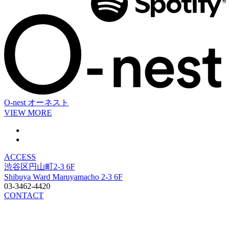
O-nest
オーネスト
VIEW MORE
ACCESS
渋谷区円山町2-3 6F
Shibuya Ward Maruyamacho 2-3 6F
03-3462-4420
CONTACT