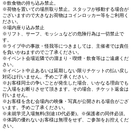
※飲食物の持ち込み禁止。
※荷物を置いての場所取り禁止。スタッフが移動する場合が
ございますので大きなお荷物はコインロッカー等をご利用く
ださい。
※場内座り込み禁止
※リフト、サーフ、モッシュなどの危険行為は一切禁止で
す。
※ライブ中の事故・怪我等につきましては、主催者では責任
を負いかねますのでご了承ください。
※イベント会場近隣での溜まり・喫煙・飲食等はご遠慮くだ
さい。
※イベント中止あるいは延期しない限りチケットの払い戻し
対応は行いません。予めご了承ください。
※お客様同士の争いごとが発生した場合、いかなる理由でも
ご入場をお断りさせて頂きます。その場合、チケット返金は
行いません。
※お客様を含む会場内の映像・写真が公開される場合がござ
います。予めご了承ください。
※未就学児入場無料(別途1D代必要)。※保護者の同伴必須。
※体調の優れないお客様は無理をせず、ご参加をお控えくだ
さい。