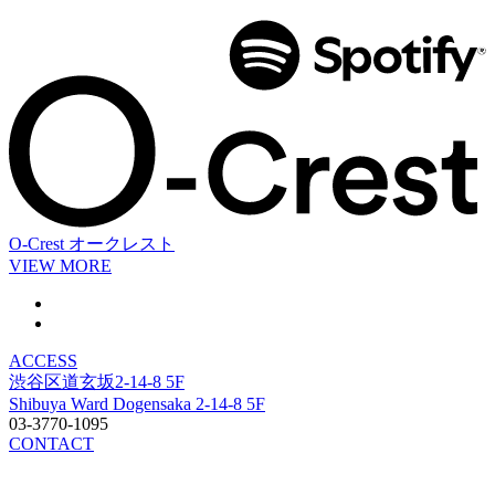
O-Crest
オークレスト
VIEW MORE
ACCESS
渋谷区道玄坂2-14-8 5F
Shibuya Ward Dogensaka 2-14-8 5F
03-3770-1095
CONTACT