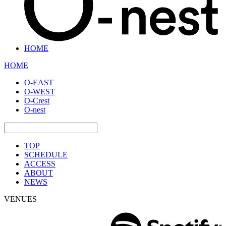
HOME
HOME
O-EAST
O-WEST
O-Crest
O-nest
TOP
SCHEDULE
ACCESS
ABOUT
NEWS
VENUES