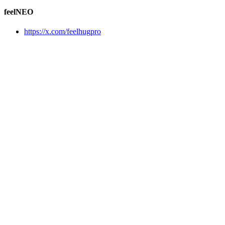
feelNEO
https://x.com/feelhugpro