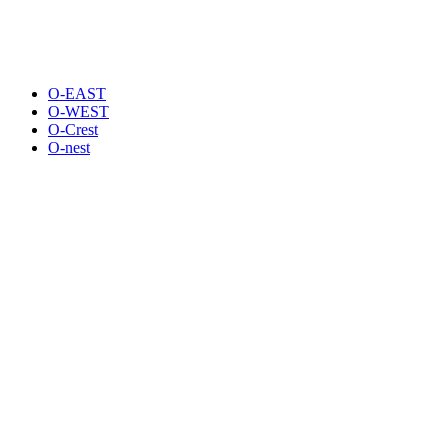
O-EAST
O-WEST
O-Crest
O-nest