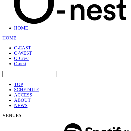
HOME
HOME
O-EAST
O-WEST
O-Crest
O-nest
TOP
SCHEDULE
ACCESS
ABOUT
NEWS
VENUES