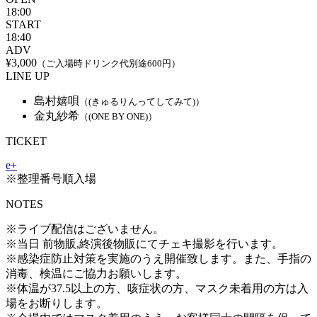
18:00
START
18:40
ADV
¥3,000
（ご入場時ドリンク代別途600円）
LINE UP
島村嬉唄
（(きゅるりんってしてみて)）
金丸紗希
（(ONE BY ONE)）
TICKET
e+
※整理番号順入場
NOTES
※ライブ配信はございません。
※当日 前物販,終演後物販にてチェキ撮影を行います。
※感染症防止対策を実施のうえ開催致します。また、手指の
消毒、検温にご協力お願いします。
※体温が37.5以上の方、咳症状の方、マスク未着用の方は入
場をお断りします。