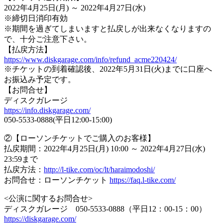
2022年4月25日(月) ～ 2022年4月27日(水)
※締切日消印有効
※期間を過ぎてしまいますと払戻しが出来なくなりますの
で、十分ご注意下さい。
【払戻方法】
https://www.diskgarage.com/info/refund_acme220424/
※チケットの到着確認後、2022年5月31日(火)までに口座へ
お振込み予定です。
【お問合せ】
ディスクガレージ
https://info.diskgarage.com/
050-5533-0888(平日12:00-15:00)
②【ローソンチケットでご購入のお客様】
払戻期間：2022年4月25日(月) 10:00 ～ 2022年4月27日(水)
23:59まで
払戻方法：
http://l-tike.com/oc/lt/haraimodoshi/
お問合せ：ローソンチケット
https://faq.l-tike.com/
<公演に関するお問合せ>
ディスクガレージ 050-5533-0888（平日12：00-15：00）
https://diskgarage.com/