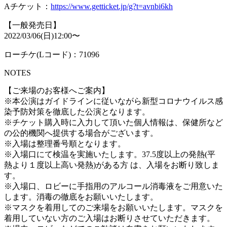
Aチケット：
https://www.getticket.jp/g?t=avnbi6kh
【一般発売日】
2022/03/06(日)12:00〜
ローチケ(Lコード)：71096
NOTES
【ご来場のお客様へご案内】
※本公演はガイドラインに従いながら新型コロナウイルス感
染予防対策を徹底した公演となります。
※チケット購入時に入力して頂いた個人情報は、保健所など
の公的機関へ提供する場合がございます。
※入場は整理番号順となります。
※入場口にて検温を実施いたします。37.5度以上の発熱(平
熱より１度以上高い発熱)がある方 は、入場をお断り致しま
す。
※⼊場⼝、ロビーに⼿指⽤のアルコール消毒液をご⽤意いた
します。消毒の徹底をお願いいたします。
※マスクを着用してのご来場をお願いいたします。マスクを
着用していない方のご入場はお断りさせていただきます。