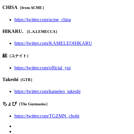
CHISA
（from ACME）
https://twitter.com/acme_chisa
HIKARU.
（L.A.LEMECCA）
https://twitter.com/KAMELEOHIKARU
結
（ユナイト）
https://twitter.com/official_yui
Takeshi
（GTB）
https://twitter.com/kameleo_takeshi
ちょび
（The Guzmania）
https://twitter.com/TGZMN_chobi