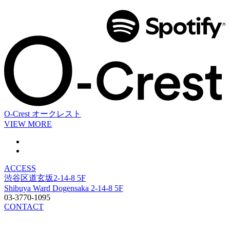
O-Crest
オークレスト
VIEW MORE
ACCESS
渋谷区道玄坂2-14-8 5F
Shibuya Ward Dogensaka 2-14-8 5F
03-3770-1095
CONTACT