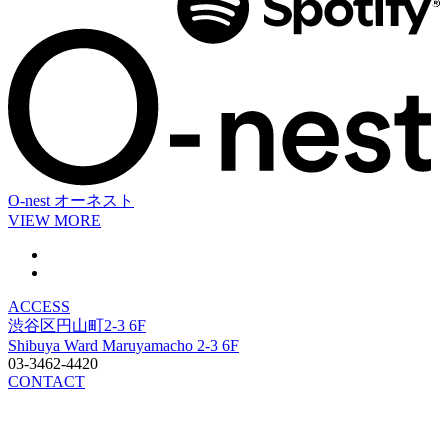
O-nest
オーネスト
VIEW MORE
ACCESS
渋谷区円山町2-3 6F
Shibuya Ward Maruyamacho 2-3 6F
03-3462-4420
CONTACT