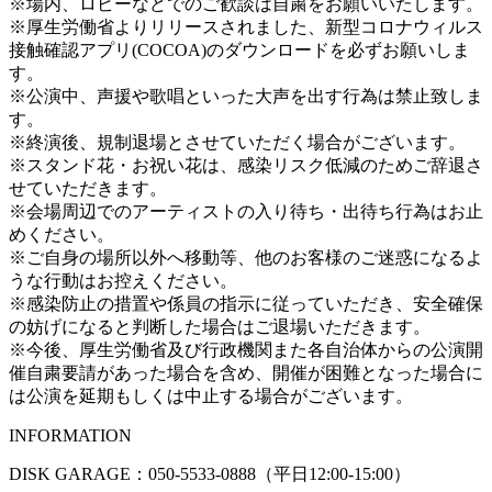
※場内、ロビーなどでのご歓談は⾃粛をお願いいたします。
※厚生労働省よりリリースされました、新型コロナウィルス
接触確認アプリ(COCOA)のダウンロードを必ずお願いしま
す。
※公演中、声援や歌唱といった大声を出す行為は禁止致しま
す。
※終演後、規制退場とさせていただく場合がございます。
※スタンド花・お祝い花は、感染リスク低減のためご辞退さ
せていただきます。
※会場周辺でのアーティストの入り待ち・出待ち行為はお止
めください。
※ご自身の場所以外へ移動等、他のお客様のご迷惑になるよ
うな行動はお控えください。
※感染防止の措置や係員の指示に従っていただき、安全確保
の妨げになると判断した場合はご退場いただきます。
※今後、厚生労働省及び行政機関また各自治体からの公演開
催自粛要請があった場合を含め、開催が困難となった場合に
は公演を延期もしくは中止する場合がございます。
INFORMATION
DISK GARAGE：050-5533-0888（平日12:00-15:00）