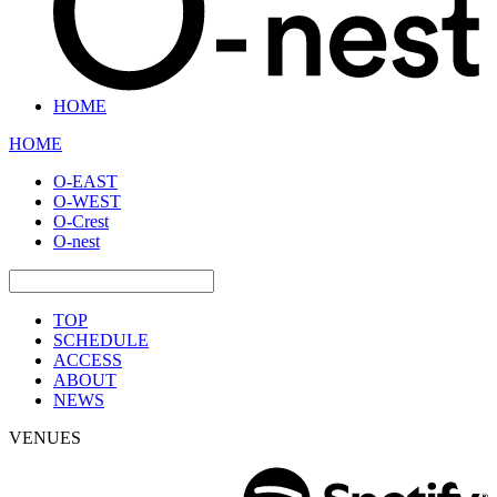
HOME
HOME
O-EAST
O-WEST
O-Crest
O-nest
TOP
SCHEDULE
ACCESS
ABOUT
NEWS
VENUES