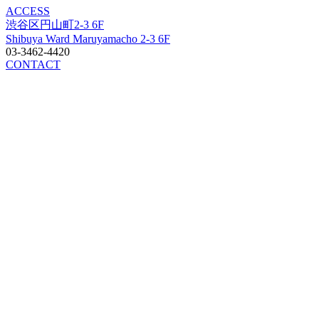
ACCESS
渋谷区円山町2-3 6F
Shibuya Ward Maruyamacho 2-3 6F
03-3462-4420
CONTACT