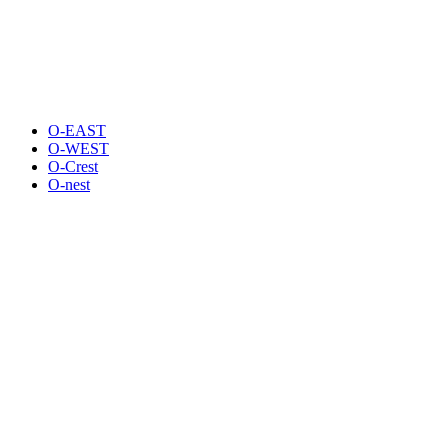
O-EAST
O-WEST
O-Crest
O-nest