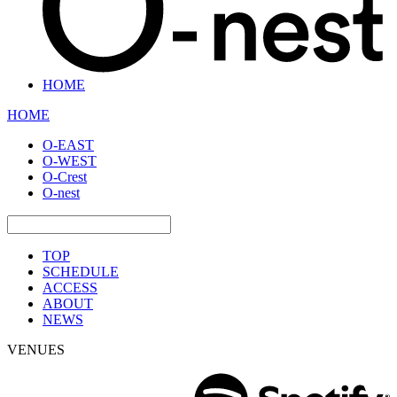
HOME
HOME
O-EAST
O-WEST
O-Crest
O-nest
TOP
SCHEDULE
ACCESS
ABOUT
NEWS
VENUES