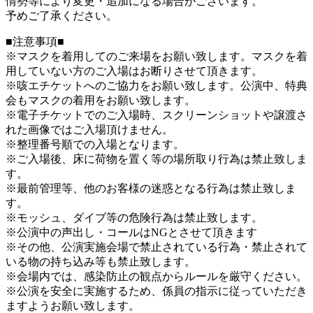
情勢等により変更・追加になる場合がございます。
予めご了承ください。
■注意事項■
※マスクを着用してのご来場をお願い致します。マスクを着
用していない方のご入場はお断りさせて頂きます。
※咳エチケットへのご協力をお願い致します。公演中、特典
会もマスクの着用をお願い致します。
※電子チケットでのご入場時、スクリーンショットや譲渡さ
れた画像ではご入場頂けません。
※整理番号順での入場となります。
※ご入場後、床に荷物を置く等の場所取り行為は禁止致しま
す。
※最前管理等、他のお客様の迷惑となる行為は禁止致しま
す。
※モッシュ、ダイブ等の危険行為は禁止致します。
※公演中の声出し・コールはNGとさせて頂きます
※その他、公演実施会場で禁止されている行為・禁止されて
いる物の持ち込み等も禁止致します。
※会場内では、感染防止の観点からルールを厳守ください。
※公演を安全に実施するため、係員の指示に従っていただき
ますようお願い致します。