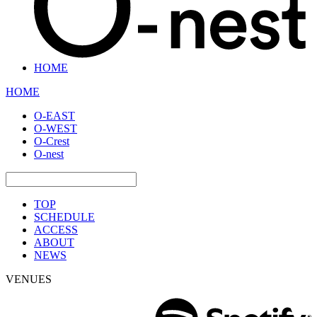
HOME
HOME
O-EAST
O-WEST
O-Crest
O-nest
TOP
SCHEDULE
ACCESS
ABOUT
NEWS
VENUES