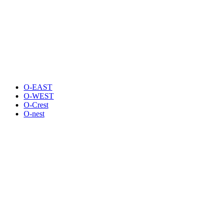
O-EAST
O-WEST
O-Crest
O-nest