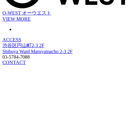
O-WEST
オーウエスト
VIEW MORE
ACCESS
渋谷区円山町2-3 2F
Shibuya Ward Maruyamacho 2-3 2F
03-5784-7088
CONTACT