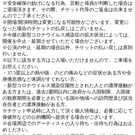
※安全確保の妨げになる行為、言動と係員が判断した場合は
ご退場頂きます。その際、チケット代等のご返金は出来ませ
んのでご了承ください。
※開場/開演時間は変更になる可能性がございます。変更に
なった場合のチケットの払戻しはございません。
※今後の新型コロナウイルス感染症の拡大状況によっては、
開催を中止・延期させていただく場合がございます。
※公演の中止・延期の場合以外、チケットの払い戻しは原則
行いません。
※以下に該当する方はご入場いただけませんので、ご来場を
お控えください。
・37.5度以上の熱や咳、のどの痛みなどの症状がある方や全
身倦怠感など体調がすぐれない方。
・新型コロナウイルス感染症陽性とされた人との濃厚接触が
ある方または、過去2週間以内に政府から入国制限、入国後
の観察期間を必要とされている国や地域への訪問歴及び該当
在住者との濃厚接触がある方。
※チケット申込時に入力して頂く個人情報は、必要に応じて
保健所などの公的機関へ提供する場合がございます。
※会場周辺でのアーティストの入り待ち・出待ち行為はお止
めください。