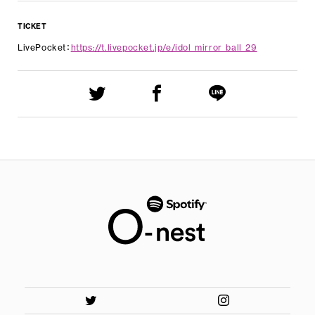
TICKET
LivePocket：
https://t.livepocket.jp/e/idol_mirror_ball_29