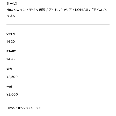
れーど！
Newヒロイン / 美少女伝説 / アイドルキャリア / KOIHAJI / 「アイコノク
ラズム」
OPEN
14:30
START
14:45
前方
¥3,500
一般
¥2,000
（税込 / 1ドリンクチャージ別）