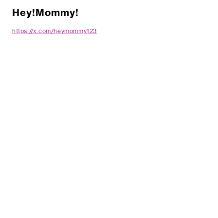
Hey!Mommy!
https://x.com/heymommy123