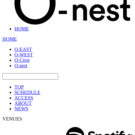
HOME
HOME
O-EAST
O-WEST
O-Crest
O-nest
TOP
SCHEDULE
ACCESS
ABOUT
NEWS
VENUES