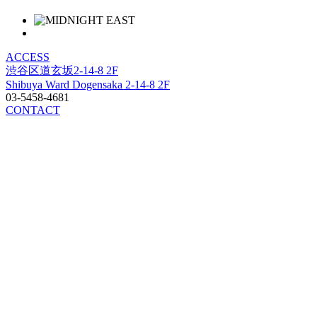
ACCESS
渋谷区道玄坂2-14-8 2F
Shibuya Ward Dogensaka 2-14-8 2F
03-5458-4681
CONTACT