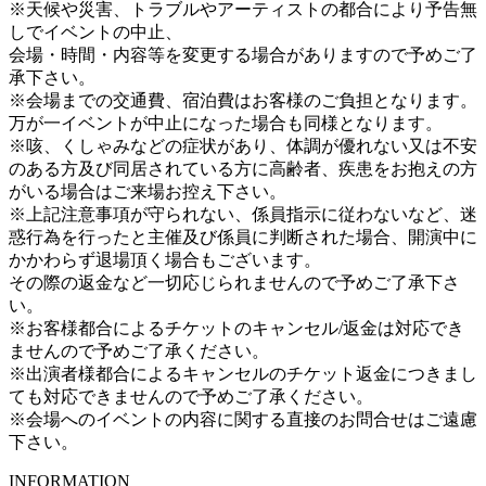
※天候や災害、トラブルやアーティストの都合により予告無
しでイベントの中止、
会場・時間・内容等を変更する場合がありますので予めご了
承下さい。
※会場までの交通費、宿泊費はお客様のご負担となります。
万が一イベントが中止になった場合も同様となります。
※咳、くしゃみなどの症状があり、体調が優れない又は不安
のある方及び同居されている方に高齢者、疾患をお抱えの方
がいる場合はご来場お控え下さい。
※上記注意事項が守られない、係員指示に従わないなど、迷
惑行為を行ったと主催及び係員に判断された場合、開演中に
かかわらず退場頂く場合もございます。
その際の返金など一切応じられませんので予めご了承下さ
い。
※お客様都合によるチケットのキャンセル/返金は対応でき
ませんので予めご了承ください。
※出演者様都合によるキャンセルのチケット返金につきまし
ても対応できませんので予めご了承ください。
※会場へのイベントの内容に関する直接のお問合せはご遠慮
下さい。
INFORMATION