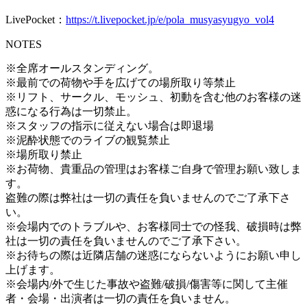
LivePocket：
https://t.livepocket.jp/e/pola_musyasyugyo_vol4
NOTES
※全席オールスタンディング。
※最前での荷物や手を広げての場所取り等禁止
※リフト、サークル、モッシュ、初動を含む他のお客様の迷
惑になる行為は一切禁止。
※スタッフの指示に従えない場合は即退場
※泥酔状態でのライブの観覧禁止
※場所取り禁止
※お荷物、貴重品の管理はお客様ご自身で管理お願い致しま
す。
盗難の際は弊社は一切の責任を負いませんのでご了承下さ
い。
※会場内でのトラブルや、お客様同士での怪我、破損時は弊
社は一切の責任を負いませんのでご了承下さい。
※お待ちの際は近隣店舗の迷惑にならないようにお願い申し
上げます。
※会場内/外で生じた事故や盗難/破損/傷害等に関して主催
者・会場・出演者は一切の責任を負いません。