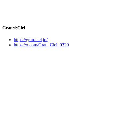
Gran☆Ciel
https://gran-ciel.jp/
https://x.com/Gran_Ciel_0320