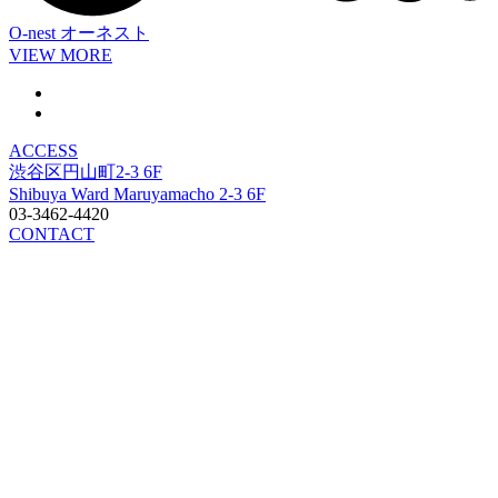
O-nest
オーネスト
VIEW MORE
ACCESS
渋谷区円山町2-3 6F
Shibuya Ward Maruyamacho 2-3 6F
03-3462-4420
CONTACT