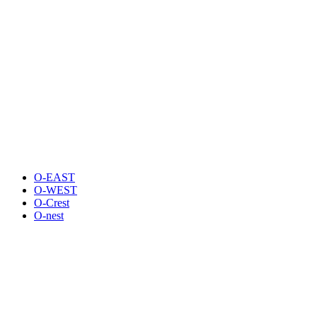
O-EAST
O-WEST
O-Crest
O-nest