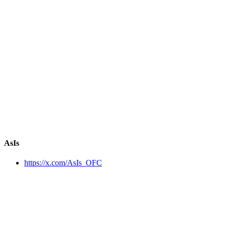
AsIs
https://x.com/AsIs_OFC