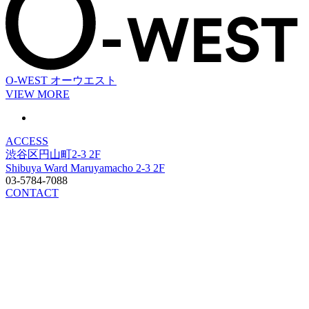
O-WEST
オーウエスト
VIEW MORE
ACCESS
渋谷区円山町2-3 2F
Shibuya Ward Maruyamacho 2-3 2F
03-5784-7088
CONTACT