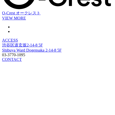
O-Crest
オークレスト
VIEW MORE
ACCESS
渋谷区道玄坂2-14-8 5F
Shibuya Ward Dogensaka 2-14-8 5F
03-3770-1095
CONTACT