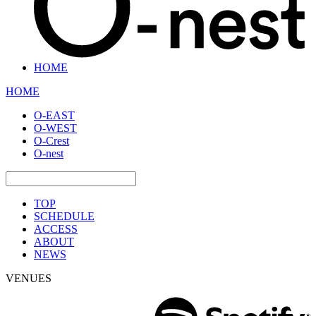
HOME
HOME
O-EAST
O-WEST
O-Crest
O-nest
TOP
SCHEDULE
ACCESS
ABOUT
NEWS
VENUES