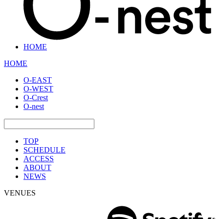
HOME
HOME
O-EAST
O-WEST
O-Crest
O-nest
TOP
SCHEDULE
ACCESS
ABOUT
NEWS
VENUES