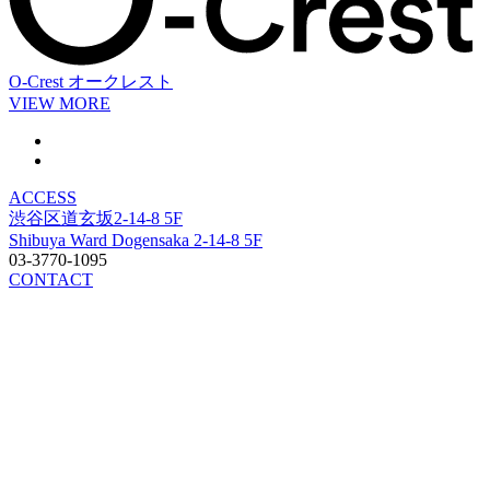
O-Crest
オークレスト
VIEW MORE
ACCESS
渋谷区道玄坂2-14-8 5F
Shibuya Ward Dogensaka 2-14-8 5F
03-3770-1095
CONTACT