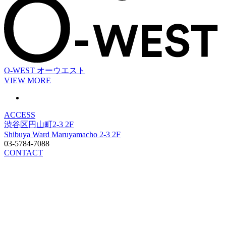
O-WEST
オーウエスト
VIEW MORE
ACCESS
渋谷区円山町2-3 2F
Shibuya Ward Maruyamacho 2-3 2F
03-5784-7088
CONTACT