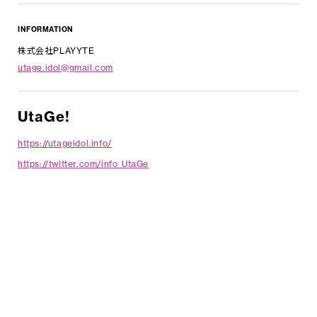
INFORMATION
株式会社PLAYYTE
utage.idol@gmail.com
UtaGe!
https://utageidol.info/
https://twitter.com/info_UtaGe