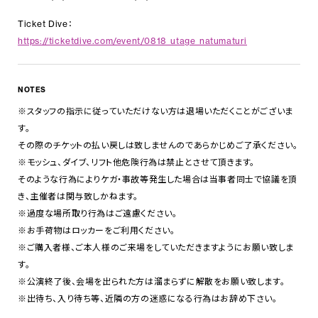
Ticket Dive：
https://ticketdive.com/event/0818_utage_natumaturi
NOTES
※スタッフの指示に従っていただけない方は退場いただくことがございま
す。
その際のチケットの払い戻しは致しませんのであらかじめご了承ください。
※モッシュ、ダイブ、リフト他危険行為は禁止とさせて頂きます。
そのような行為によりケガ・事故等発生した場合は当事者同士で協議を頂
き、主催者は関与致しかねます。
※過度な場所取り行為はご遠慮ください。
※お手荷物はロッカーをご利用ください。
※ご購入者様、ご本人様のご来場をしていただきますようにお願い致しま
す。
※公演終了後、会場を出られた方は溜まらずに解散をお願い致します。
※出待ち、入り待ち等、近隣の方の迷惑になる行為はお辞め下さい。