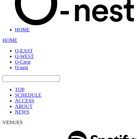
HOME
HOME
O-EAST
O-WEST
O-Crest
O-nest
TOP
SCHEDULE
ACCESS
ABOUT
NEWS
VENUES