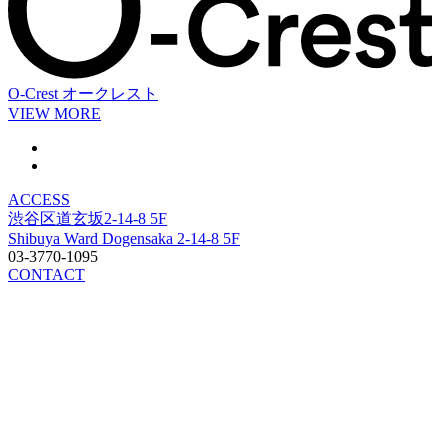
O-Crest
オークレスト
VIEW MORE
ACCESS
渋谷区道玄坂2-14-8 5F
Shibuya Ward Dogensaka 2-14-8 5F
03-3770-1095
CONTACT