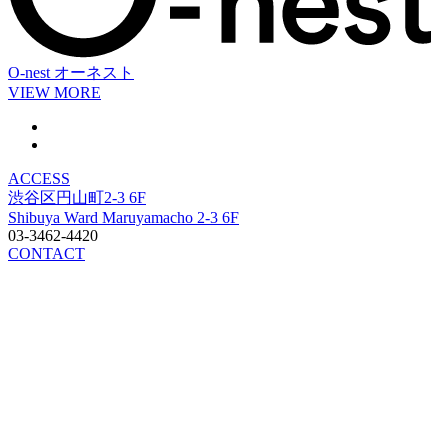
O-nest
オーネスト
VIEW MORE
ACCESS
渋谷区円山町2-3 6F
Shibuya Ward Maruyamacho 2-3 6F
03-3462-4420
CONTACT