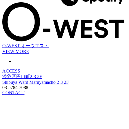
O-WEST
オーウエスト
VIEW MORE
ACCESS
渋谷区円山町2-3 2F
Shibuya Ward Maruyamacho 2-3 2F
03-5784-7088
CONTACT