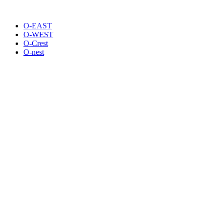
O-EAST
O-WEST
O-Crest
O-nest