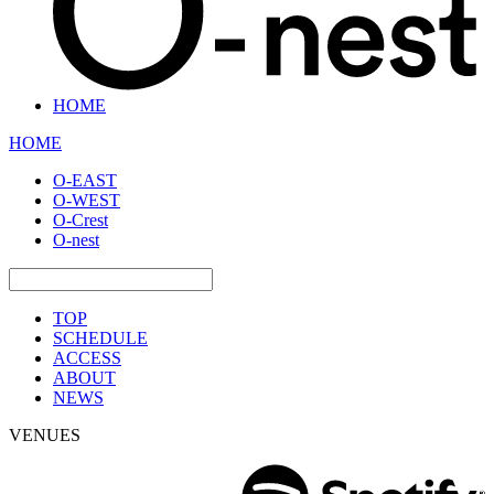
HOME
HOME
O-EAST
O-WEST
O-Crest
O-nest
TOP
SCHEDULE
ACCESS
ABOUT
NEWS
VENUES