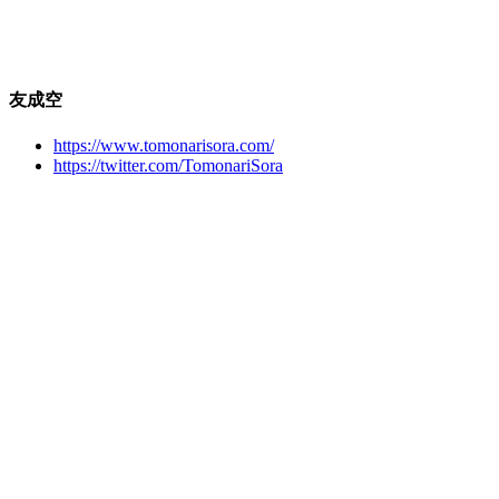
友成空
https://www.tomonarisora.com/
https://twitter.com/TomonariSora