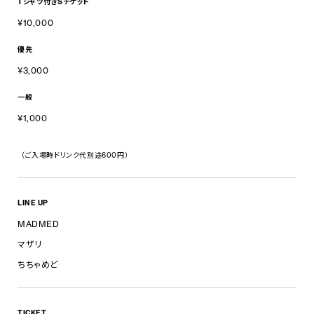
Tシャツ付きSチケット
¥10,000
優先
¥3,000
一般
¥1,000
（ご入場時ドリンク代別途600円）
LINE UP
MADMED
マザリ
ちちゃめど
TICKET