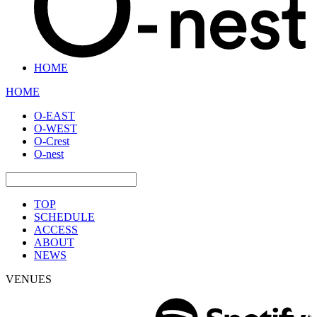
HOME
HOME
O-EAST
O-WEST
O-Crest
O-nest
TOP
SCHEDULE
ACCESS
ABOUT
NEWS
VENUES