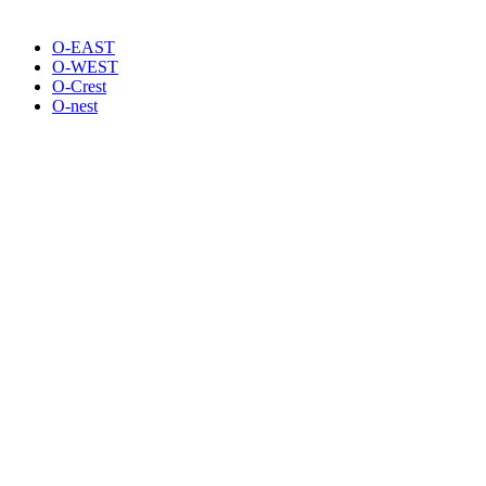
O-EAST
O-WEST
O-Crest
O-nest