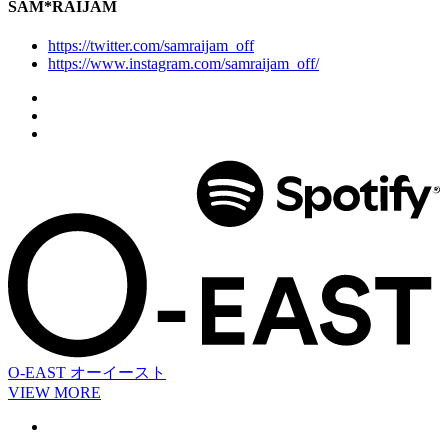
SAM*RAIJAM
https://twitter.com/samraijam_off
https://www.instagram.com/samraijam_off/
O-EAST
オーイースト
VIEW MORE