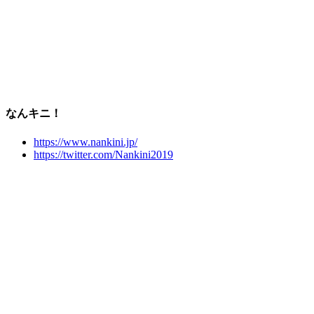
なんキニ！
https://www.nankini.jp/
https://twitter.com/Nankini2019