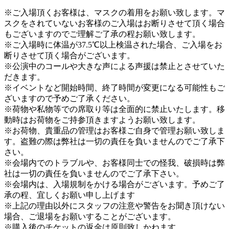
※ご入場頂くお客様は、マスクの着用をお願い致します。マ
スクをされていないお客様のご入場はお断りさせて頂く場合
もございますのでご理解ご了承の程お願い致します。
※ご入場時に体温が37.5℃以上検温された場合、ご入場をお
断りさせて頂く場合がございます。
※公演中のコールや大きな声による声援は禁止とさせていた
だきます。
※イベントなど開始時間、終了時間が変更になる可能性もご
ざいますので予めご了承ください。
※荷物や私物等での席取り等は全面的に禁止いたします。移
動時はお荷物をご持参頂きますようお願い致します。
※お荷物、貴重品の管理はお客様ご自身で管理お願い致しま
す。盗難の際は弊社は一切の責任を負いませんのでご了承下
さい。
※会場内でのトラブルや、お客様同士での怪我、破損時は弊
社は一切の責任を負いませんのでご了承下さい。
※会場内は、入場規制をかける場合がございます。予めご了
承の程、宜しくお願い申し上げます
※上記の理由以外にスタッフの注意や警告をお聞き頂けない
場合、ご退場をお願いすることがございます。
※購入後のチケットの返金は原則致しかねます。