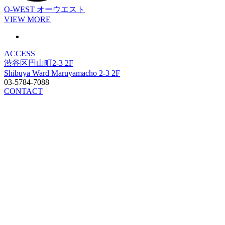
O-WEST
オーウエスト
VIEW MORE
ACCESS
渋谷区円山町2-3 2F
Shibuya Ward Maruyamacho 2-3 2F
03-5784-7088
CONTACT