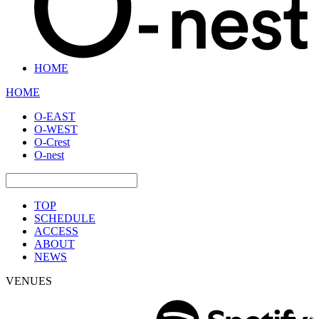
HOME
HOME
O-EAST
O-WEST
O-Crest
O-nest
TOP
SCHEDULE
ACCESS
ABOUT
NEWS
VENUES