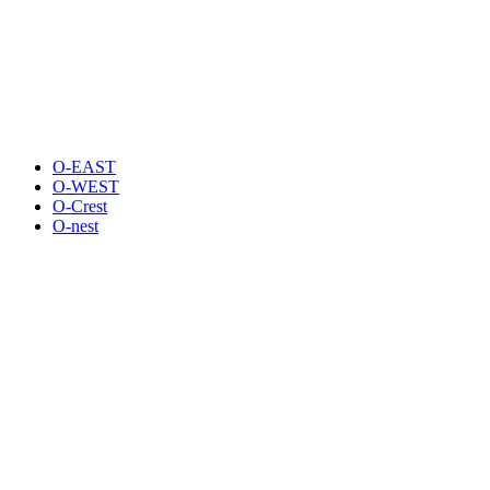
O-EAST
O-WEST
O-Crest
O-nest