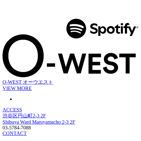
O-WEST
オーウエスト
VIEW MORE
ACCESS
渋谷区円山町2-3 2F
Shibuya Ward Maruyamacho 2-3 2F
03-5784-7088
CONTACT