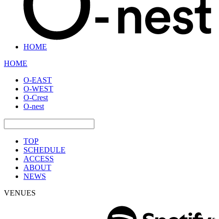
HOME
HOME
O-EAST
O-WEST
O-Crest
O-nest
TOP
SCHEDULE
ACCESS
ABOUT
NEWS
VENUES