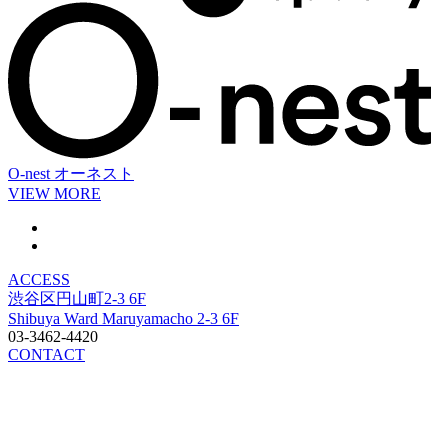
O-nest
オーネスト
VIEW MORE
ACCESS
渋谷区円山町2-3 6F
Shibuya Ward Maruyamacho 2-3 6F
03-3462-4420
CONTACT