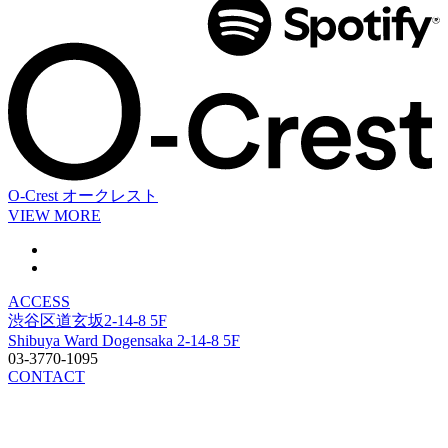
O-Crest
オークレスト
VIEW MORE
ACCESS
渋谷区道玄坂2-14-8 5F
Shibuya Ward Dogensaka 2-14-8 5F
03-3770-1095
CONTACT