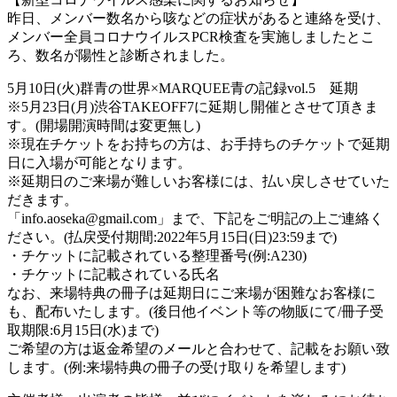
昨日、メンバー数名から咳などの症状があると連絡を受け、
メンバー全員コロナウイルスPCR検査を実施しましたとこ
ろ、数名が陽性と診断されました。
5月10日(火)群青の世界×MARQUEE青の記録vol.5 延期
※5月23日(月)渋谷TAKEOFF7に延期し開催とさせて頂きま
す。(開場開演時間は変更無し)
※現在チケットをお持ちの方は、お手持ちのチケットで延期
日に入場が可能となります。
※延期日のご来場が難しいお客様には、払い戻しさせていた
だきます。
「info.aoseka@gmail.com」まで、下記をご明記の上ご連絡く
ださい。(払戻受付期間:2022年5月15日(日)23:59まで)
・チケットに記載されている整理番号(例:A230)
・チケットに記載されている氏名
なお、来場特典の冊子は延期日にご来場が困難なお客様に
も、配布いたします。(後日他イベント等の物販にて/冊子受
取期限:6月15日(水)まで)
ご希望の方は返金希望のメールと合わせて、記載をお願い致
します。(例:来場特典の冊子の受け取りを希望します)