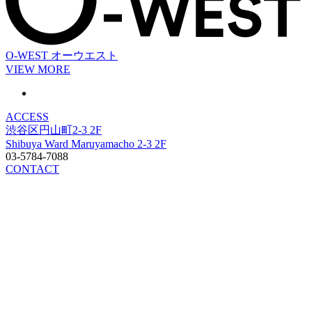
O-WEST
オーウエスト
VIEW MORE
ACCESS
渋谷区円山町2-3 2F
Shibuya Ward Maruyamacho 2-3 2F
03-5784-7088
CONTACT