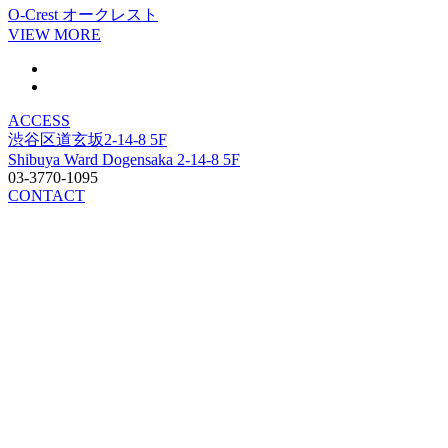
O-Crest
オークレスト
VIEW MORE
ACCESS
渋谷区道玄坂2-14-8 5F
Shibuya Ward Dogensaka 2-14-8 5F
03-3770-1095
CONTACT