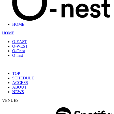
HOME
HOME
O-EAST
O-WEST
O-Crest
O-nest
TOP
SCHEDULE
ACCESS
ABOUT
NEWS
VENUES