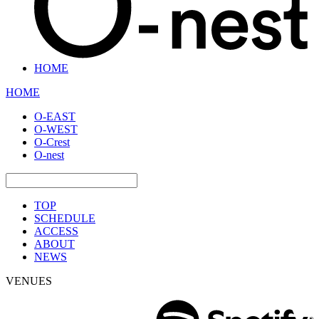
HOME
HOME
O-EAST
O-WEST
O-Crest
O-nest
TOP
SCHEDULE
ACCESS
ABOUT
NEWS
VENUES