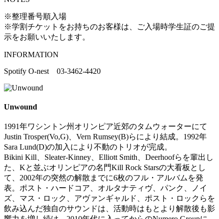
※整理番号順入場
※学割チケットをお持ちのお客様は、ご入場時学生証のご提
示をお願いいたします。
INFORMATION
Spotify O-nest 03-3462-4420
Unwound
1991年ワシントン州オリンピア近郊のタムウォーターにて
Justin Trosper(Vo,G)、Vern Rumsey(B)らにより結成。1992年
Sara Lund(D)の加入により不動のトリオが完成。
Bikini Kill、Sleater-Kinney、Elliott Smith、Deerhoofらを輩出し
た、Kと並ぶオリンピアの名門Kill Rock Starsの大看板とし
て、2002年の突然の解散までに6枚のフル・アルバムを発
表。ポスト・ハードコア、オルタナティヴ、パンク、ノイ
ズ、マス・ロック、アヴァンギャルド、ポスト・ロックらを
飲み込んだ独自のサウンドは、活動時はもとより解散後も影
響力を増し続け、2010年代に入ってからのNumero Groupに