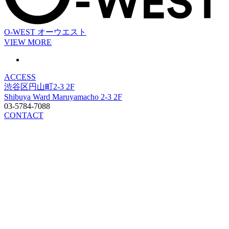
O-WEST
オーウエスト
VIEW MORE
ACCESS
渋谷区円山町2-3 2F
Shibuya Ward Maruyamacho 2-3 2F
03-5784-7088
CONTACT