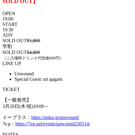
SOLD OUT】
OPEN
19:00
START
19:30
ADV
SOLD OUT
¥5,800
学割
SOLD OUT
¥4,800
（ご入場時ドリンク代別途600円）
LINE UP
Unwound
Special Guest: uri gagarn
TICKET
【一般発売】
3月20日(木/祝)10:00～
イープラス：
https://eplus.jp/unwound/
7e.p：
https://7ep.net/events/unwound250514/
NOTES