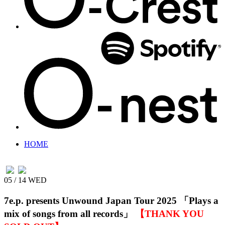
HOME
05 / 14
WED
7e.p. presents Unwound Japan Tour 2025
「Plays a
mix of songs from all records」
【THANK YOU