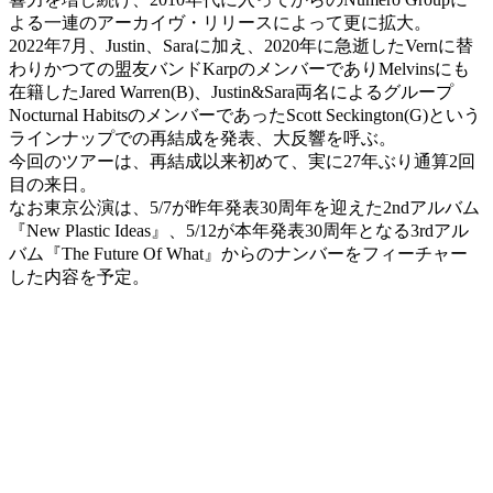
よる一連のアーカイヴ・リリースによって更に拡大。
2022年7月、Justin、Saraに加え、2020年に急逝したVernに替
わりかつての盟友バンドKarpのメンバーでありMelvinsにも
在籍したJared Warren(B)、Justin&Sara両名によるグループ
Nocturnal HabitsのメンバーであったScott Seckington(G)という
ラインナップでの再結成を発表、大反響を呼ぶ。
今回のツアーは、再結成以来初めて、実に27年ぶり通算2回
目の来日。
なお東京公演は、5/7が昨年発表30周年を迎えた2ndアルバム
『New Plastic Ideas』、5/12が本年発表30周年となる3rdアル
バム『The Future Of What』からのナンバーをフィーチャー
した内容を予定。