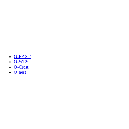
O-EAST
O-WEST
O-Crest
O-nest