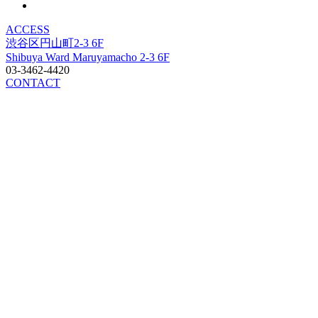
ACCESS
渋谷区円山町2-3 6F
Shibuya Ward Maruyamacho 2-3 6F
03-3462-4420
CONTACT