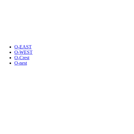
O-EAST
O-WEST
O-Crest
O-nest