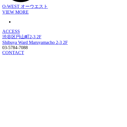
O-WEST
オーウエスト
VIEW MORE
ACCESS
渋谷区円山町2-3 2F
Shibuya Ward Maruyamacho 2-3 2F
03-5784-7088
CONTACT