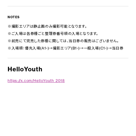
NOTES
※撮影エリアは静止画のみ撮影可能となります。
※ご入場は各券種ごと整理券番号順の入場となります。
※前売にて完売した券種に関しては、当日券の販売はございません。
※入場順：優先入場(A1~)→撮影エリア(B1~)→一般入場(C1~)→当日券
HelloYouth
https://x.com/HelloYouth_2018