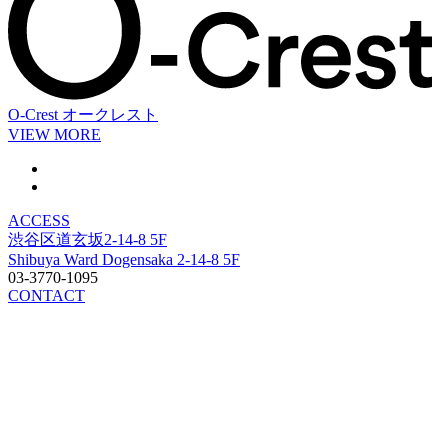
O-Crest
オークレスト
VIEW MORE
ACCESS
渋谷区道玄坂2-14-8 5F
Shibuya Ward Dogensaka 2-14-8 5F
03-3770-1095
CONTACT