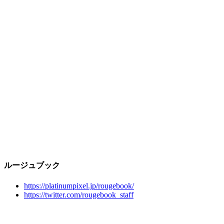
ルージュブック
https://platinumpixel.jp/rougebook/
https://twitter.com/rougebook_staff