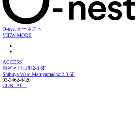
O-nest
オーネスト
VIEW MORE
ACCESS
渋谷区円山町2-3 6F
Shibuya Ward Maruyamacho 2-3 6F
03-3462-4420
CONTACT