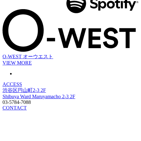
O-WEST
オーウエスト
VIEW MORE
ACCESS
渋谷区円山町2-3 2F
Shibuya Ward Maruyamacho 2-3 2F
03-5784-7088
CONTACT