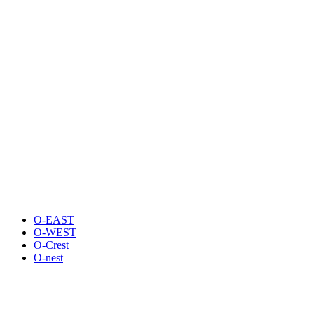
O-EAST
O-WEST
O-Crest
O-nest