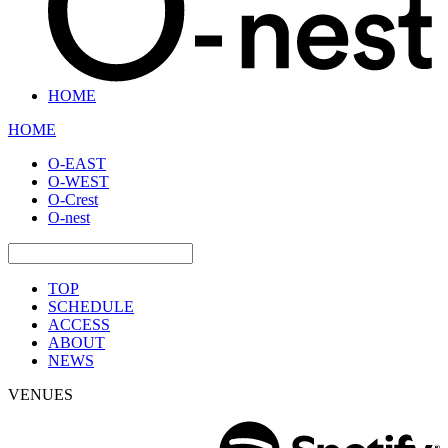
HOME
HOME
O-EAST
O-WEST
O-Crest
O-nest
TOP
SCHEDULE
ACCESS
ABOUT
NEWS
VENUES