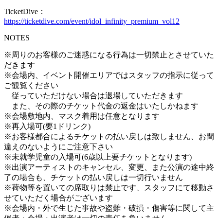
TicketDive：
https://ticketdive.com/event/idol_infinity_premium_vol12
NOTES
※周りのお客様のご迷惑になる行為は一切禁止とさせていた
だきます
※会場内、イベント開催エリアではスタッフの指示に従って
ご観覧ください
従っていただけない場合は退場していただきます
また、その際のチケット代金の返金はいたしかねます
※会場敷地内、マスク着用は任意となります
※再入場可(要1ドリンク)
※お客様都合によるチケットの払い戻しは致しません、お間
違えのないようにご注意下さい
※未就学児童の入場可(6歳以上要チケットとなります)
※出演アーティストのキャンセル、変更、また公演の途中終
了の場合も、チケットの払い戻しは一切行いません
※荷物等を置いての席取りは禁止です、スタッフにて移動さ
せていただく場合がございます
※会場内・外で生じた事故や盗難・破損・傷害等に関して主