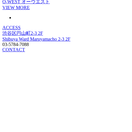
O-WEST
オーウエスト
VIEW MORE
ACCESS
渋谷区円山町2-3 2F
Shibuya Ward Maruyamacho 2-3 2F
03-5784-7088
CONTACT