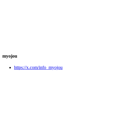
myojou
https://x.com/info_myojou