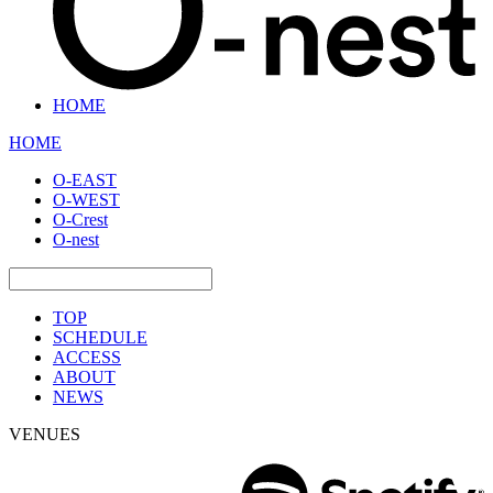
HOME
HOME
O-EAST
O-WEST
O-Crest
O-nest
TOP
SCHEDULE
ACCESS
ABOUT
NEWS
VENUES