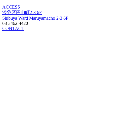
ACCESS
渋谷区円山町2-3 6F
Shibuya Ward Maruyamacho 2-3 6F
03-3462-4420
CONTACT