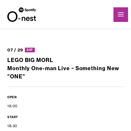
07 / 29
SAT
LEGO BIG MORL
Monthly One-man Live ~ Something New
”ONE”
OPEN
18:00
START
18:30