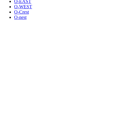
O-EAST
O-WEST
O-Crest
O-nest