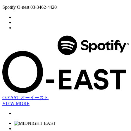
Spotify O-nest 03-3462-4420
O-EAST
オーイースト
VIEW MORE