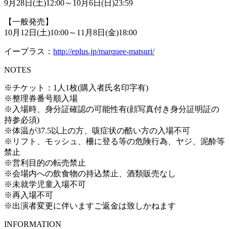
9月28日(土)12:00～10月6日(日)23:59
【一般発売】
10月12日(土)10:00～11月8日(金)18:00
イープラス：
http://eplus.jp/marquee-matsuri/
NOTES
※チケット：1人1枚(購入者氏名印字有)
※整理券番号順入場
※入場時、身分証確認の可能性有(顔写真付き身分証明証の
持参必須)
※体温が37.5以上の方、咳症状の酷い方の入場不可
※リフト、モッシュ、柵に登る等の危険行為、ヤジ、泥酔等
禁止
※営利目的の転売禁止
※会場内への飲食物の持込禁止、酒類販売なし
※未就学児童入場不可
※再入場不可
※出演者変更に伴いますご返金は致しかねます
INFORMATION