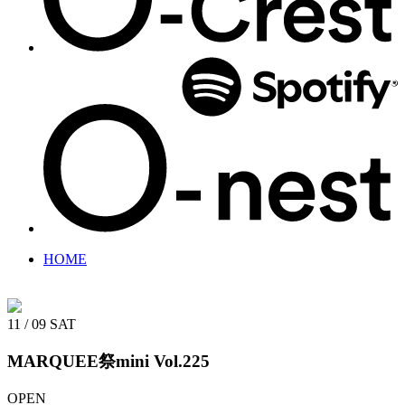
HOME
11 / 09
SAT
MARQUEE祭mini Vol.225
OPEN