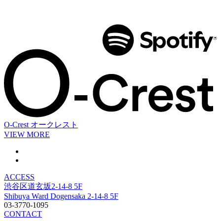
O-Crest
オークレスト
VIEW MORE
ACCESS
渋谷区道玄坂2-14-8 5F
Shibuya Ward Dogensaka 2-14-8 5F
03-3770-1095
CONTACT