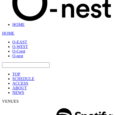
HOME
HOME
O-EAST
O-WEST
O-Crest
O-nest
TOP
SCHEDULE
ACCESS
ABOUT
NEWS
VENUES