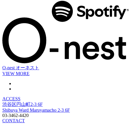
O-nest
オーネスト
VIEW MORE
ACCESS
渋谷区円山町2-3 6F
Shibuya Ward Maruyamacho 2-3 6F
03-3462-4420
CONTACT