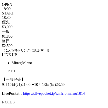
OPEN
18:00
START
18:30
優先
¥3,000
一般
¥1,800
当日
¥2,500
（ご入場時ドリンク代別途600円）
LINE UP
Mirror,Mirror
TICKET
【一般発売】
9月16日(月)21:00〜10月13日(日)23:59
LivePocket：
https://t.livepocket.jp/e/mirrormirror1014
NOTES