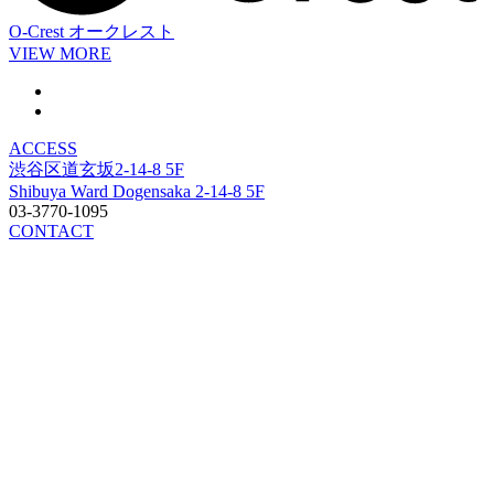
O-Crest
オークレスト
VIEW MORE
ACCESS
渋谷区道玄坂2-14-8 5F
Shibuya Ward Dogensaka 2-14-8 5F
03-3770-1095
CONTACT