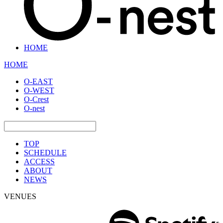
HOME
HOME
O-EAST
O-WEST
O-Crest
O-nest
TOP
SCHEDULE
ACCESS
ABOUT
NEWS
VENUES