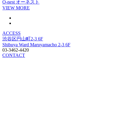
O-nest
オーネスト
VIEW MORE
ACCESS
渋谷区円山町2-3 6F
Shibuya Ward Maruyamacho 2-3 6F
03-3462-4420
CONTACT