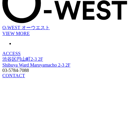
O-WEST
オーウエスト
VIEW MORE
ACCESS
渋谷区円山町2-3 2F
Shibuya Ward Maruyamacho 2-3 2F
03-5784-7088
CONTACT