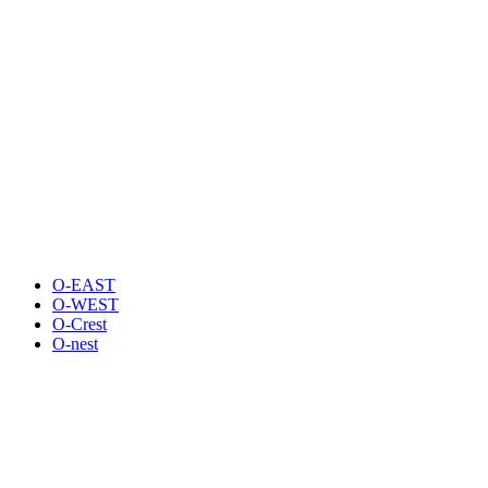
O-EAST
O-WEST
O-Crest
O-nest