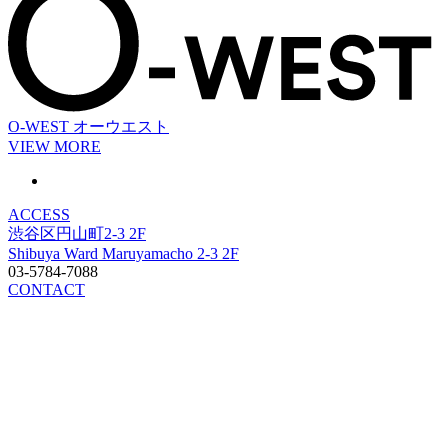
O-WEST
オーウエスト
VIEW MORE
ACCESS
渋谷区円山町2-3 2F
Shibuya Ward Maruyamacho 2-3 2F
03-5784-7088
CONTACT