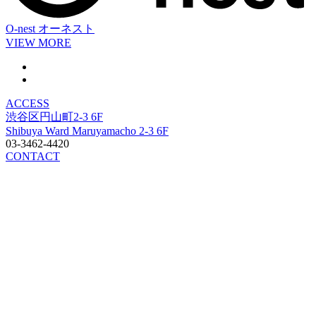
O-nest
オーネスト
VIEW MORE
ACCESS
渋谷区円山町2-3 6F
Shibuya Ward Maruyamacho 2-3 6F
03-3462-4420
CONTACT