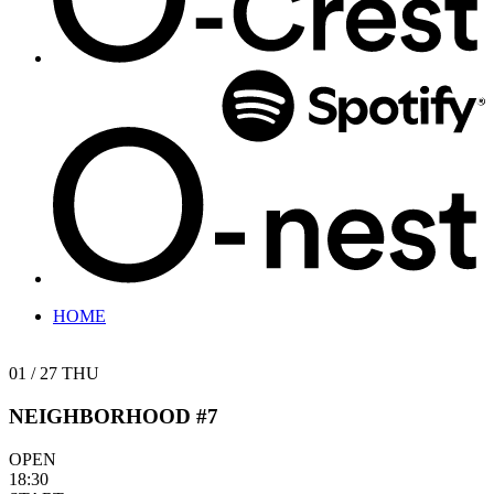
HOME
01 / 27
THU
NEIGHBORHOOD #7
OPEN
18:30