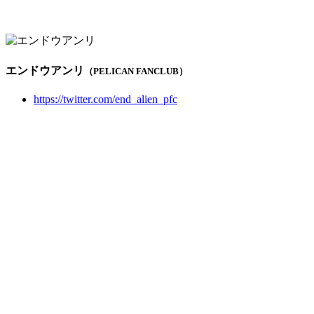
エンドウアンリ
（PELICAN FANCLUB）
https://twitter.com/end_alien_pfc