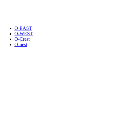
O-EAST
O-WEST
O-Crest
O-nest