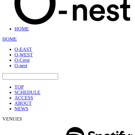
HOME
HOME
O-EAST
O-WEST
O-Crest
O-nest
TOP
SCHEDULE
ACCESS
ABOUT
NEWS
VENUES