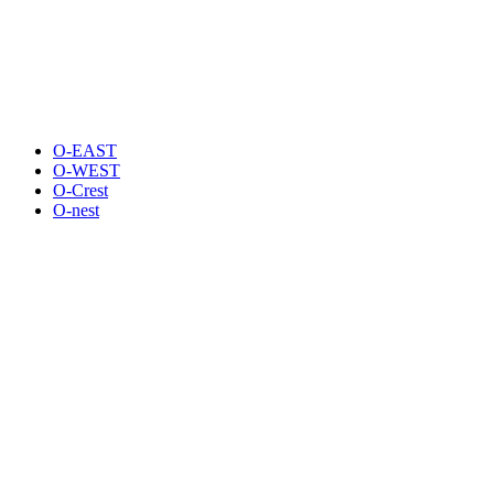
O-EAST
O-WEST
O-Crest
O-nest