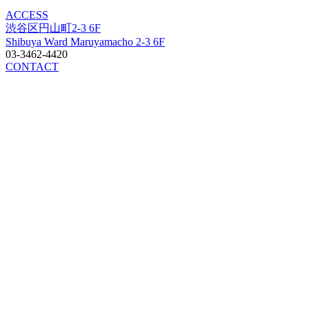
ACCESS
渋谷区円山町2-3 6F
Shibuya Ward Maruyamacho 2-3 6F
03-3462-4420
CONTACT