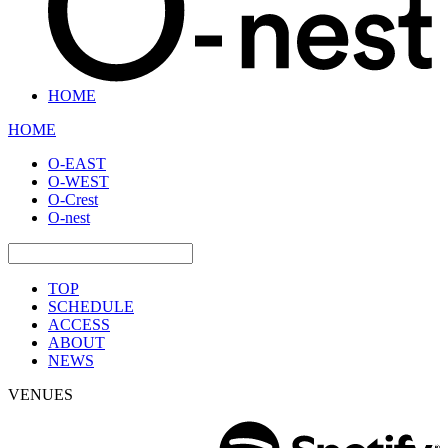
HOME
HOME
O-EAST
O-WEST
O-Crest
O-nest
TOP
SCHEDULE
ACCESS
ABOUT
NEWS
VENUES