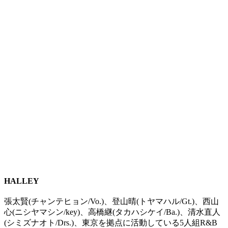
HALLEY
張太賢(チャンテヒョン/Vo.)、登山晴(トヤマハル/Gt.)、西山
心(ニシヤマシン/key)、高橋継(タカハシケイ/Ba.)、清水直人
(シミズナオト/Drs.)、東京を拠点に活動している5人組R&B