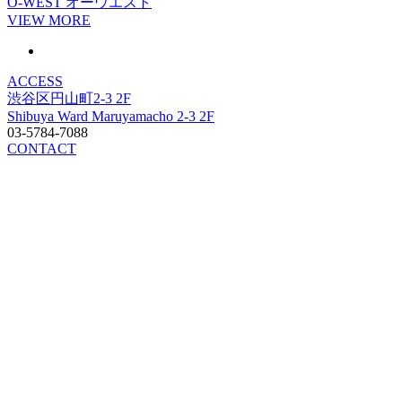
O-WEST
オーウエスト
VIEW MORE
ACCESS
渋谷区円山町2-3 2F
Shibuya Ward Maruyamacho 2-3 2F
03-5784-7088
CONTACT