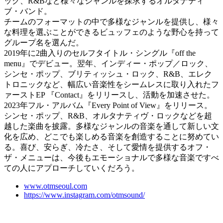
ック、R&Bなど様々なジャンルを探求するオルタナティ
ブ・バンド。
チームのフォーマットの中で多様なジャンルを提供し、様々
な料理を選ぶことができるビュッフェのような野心を持って
グループ名を選んだ。
2019年に2曲入りのセルフタイトル・シングル『off the
menu』でデビュー。翌年、インディー・ポップ／ロック、
シンセ・ポップ、ブリティッシュ・ロック、R&B、エレク
トロニックなど、幅広い音楽性をシームレスに取り入れたフ
ァーストEP 『Contact』をリリースし、活動を加速させた。
2023年フル・アルバム『Every Point of View』をリリース。
シンセ・ポップ、R&B、オルタナティヴ・ロックなどを超
越した楽曲を披露。多様なジャンルの音楽を通して新しい文
化を広め、どこでも楽しめる音楽を創造することに努めてい
る。喜び、安らぎ、冷たさ、そして愛情を提供するオフ・
ザ・メニューは、今後もエモーショナルで多様な音楽ですべ
ての人にアプローチしていくだろう。
www.otmseoul.com
https://www.instagram.com/otmsound/