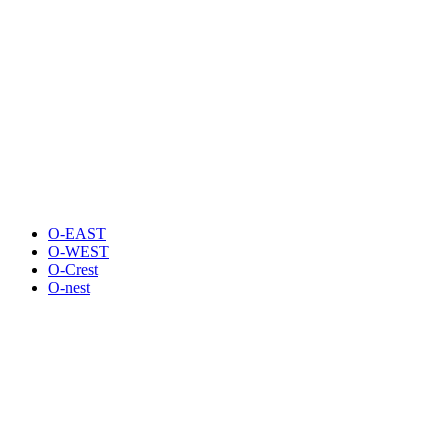
O-EAST
O-WEST
O-Crest
O-nest