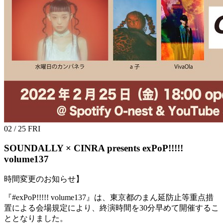
02 / 25
FRI
SOUNDALLY × CINRA presents
exPoP!!!!!
volume137
時間変更のお知らせ】
『#exPoP!!!!! volume137』は、東京都のまん延防止等重点措
置による会場規定により、終演時間を30分早めて開催するこ
ととなりました。