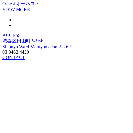
O-nest
オーネスト
VIEW MORE
ACCESS
渋谷区円山町2-3 6F
Shibuya Ward Maruyamacho 2-3 6F
03-3462-4420
CONTACT