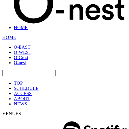
HOME
HOME
O-EAST
O-WEST
O-Crest
O-nest
TOP
SCHEDULE
ACCESS
ABOUT
NEWS
VENUES