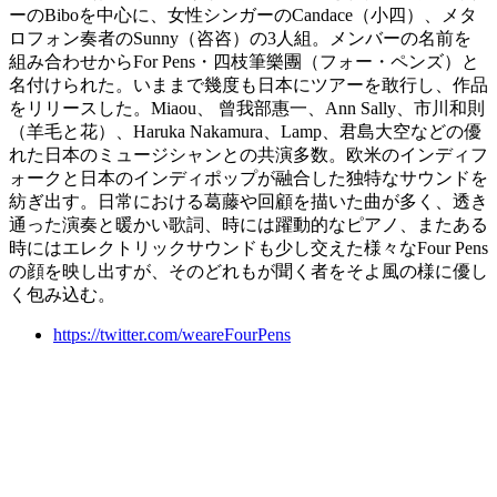
ーのBiboを中心に、女性シンガーのCandace（小四）、メタ
ロフォン奏者のSunny（咨咨）の3人組。メンバーの名前を
組み合わせからFor Pens・四枝筆樂團（フォー・ペンズ）と
名付けられた。いままで幾度も日本にツアーを敢行し、作品
をリリースした。Miaou、 曾我部惠一、Ann Sally、市川和則
（羊毛と花）、Haruka Nakamura、Lamp、君島大空などの優
れた日本のミュージシャンとの共演多数。欧米のインディフ
ォークと日本のインディポップが融合した独特なサウンドを
紡ぎ出す。日常における葛藤や回顧を描いた曲が多く、透き
通った演奏と暖かい歌詞、時には躍動的なピアノ、またある
時にはエレクトリックサウンドも少し交えた様々なFour Pens
の顔を映し出すが、そのどれもが聞く者をそよ風の様に優し
く包み込む。
https://twitter.com/weareFourPens