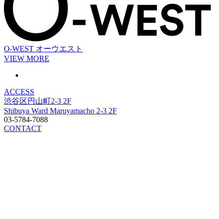
O-WEST
オーウエスト
VIEW MORE
ACCESS
渋谷区円山町2-3 2F
Shibuya Ward Maruyamacho 2-3 2F
03-5784-7088
CONTACT